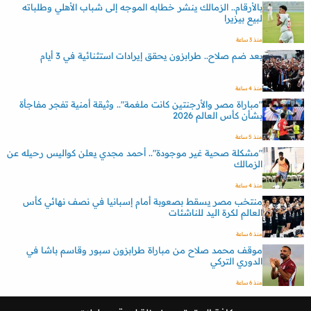
بالأرقام.. الزمالك ينشر خطابه الموجه إلى شباب الأهلي وطلباته
لبيع بيزيرا
منذ 3 ساعة
بعد ضم صلاح.. طرابزون يحقق إيرادات استثنائية في 3 أيام
منذ 4 ساعة
"مباراة مصر والأرجنتين كانت ملغمة".. وثيقة أمنية تفجر مفاجأة
بشأن كأس العالم 2026
منذ 5 ساعة
"مشكلة صحية غير موجودة".. أحمد مجدي يعلن كواليس رحيله عن
الزمالك
منذ 4 ساعة
منتخب مصر يسقط بصعوبة أمام إسبانيا في نصف نهائي كأس
العالم لكرة اليد للناشئات
منذ 6 ساعة
موقف محمد صلاح من مباراة طرابزون سبور وقاسم باشا في
الدوري التركي
منذ 6 ساعة