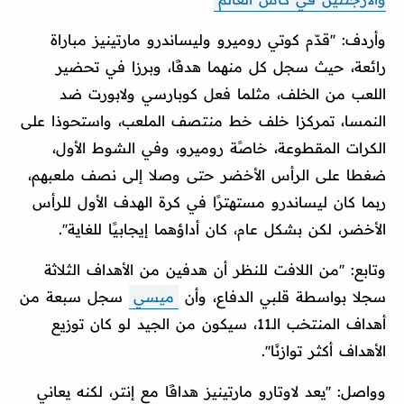
وأردف: ''قدّم كوتي روميرو وليساندرو مارتينيز مباراة
رائعة، حيث سجل كل منهما هدفًا، وبرزا في تحضير
اللعب من الخلف، مثلما فعل كوبارسي ولابورت ضد
النمسا، تمركزا خلف خط منتصف الملعب، واستحوذا على
الكرات المقطوعة، خاصًة روميرو، وفي الشوط الأول،
ضغطا على الرأس الأخضر حتى وصلا إلى نصف ملعبهم،
ربما كان ليساندرو مستهترًا في كرة الهدف الأول للرأس
الأخضر، لكن بشكل عام، كان أداؤهما إيجابيًا للغاية''.
وتابع: ''من اللافت للنظر أن هدفين من الأهداف الثلاثة
سجلا بواسطة قلبي الدفاع، وأن
ميسي
سجل سبعة من
أهداف المنتخب الـ11، سيكون من الجيد لو كان توزيع
الأهداف أكثر توازنًا''.
وواصل: ''يعد لاوتارو مارتينيز هدافًا مع إنتر، لكنه يعاني