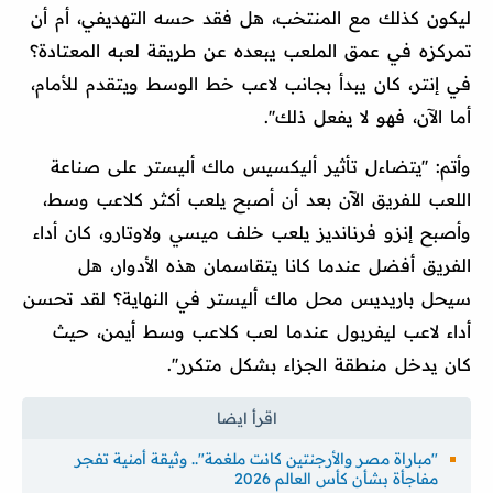
ليكون كذلك مع المنتخب، هل فقد حسه التهديفي، أم أن
تمركزه في عمق الملعب يبعده عن طريقة لعبه المعتادة؟
في إنتر، كان يبدأ بجانب لاعب خط الوسط ويتقدم للأمام،
أما الآن، فهو لا يفعل ذلك''.
وأتم: ''يتضاءل تأثير أليكسيس ماك أليستر على صناعة
اللعب للفريق الآن بعد أن أصبح يلعب أكثر كلاعب وسط،
وأصبح إنزو فرنانديز يلعب خلف ميسي ولاوتارو، كان أداء
الفريق أفضل عندما كانا يتقاسمان هذه الأدوار، هل
سيحل باريديس محل ماك أليستر في النهاية؟ لقد تحسن
أداء لاعب ليفربول عندما لعب كلاعب وسط أيمن، حيث
كان يدخل منطقة الجزاء بشكل متكرر''.
"مباراة مصر والأرجنتين كانت ملغمة".. وثيقة أمنية تفجر
مفاجأة بشأن كأس العالم 2026