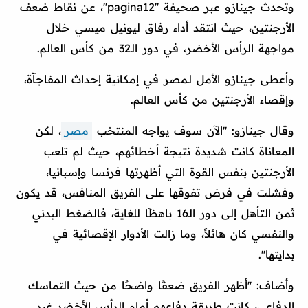
وتحدث جينازو عبر صحيفة ''pagina12''، عن نقاط ضعف
الأرجنتين، حيث انتقد أداء رفاق ليونيل ميسي خلال
مواجهة الرأس الأخضر، في دور الـ32 من كأس العالم.
وأعطى جينازو الأمل لـمصر في إمكانية إحداث المفاجآة،
وإقصاء الأرجنتين من كأس العالم.
وقال جينازو: ''الآن سوف يواجه المنتخب
مصر
، لكن
المعاناة كانت شديدة نتيجة أخطائهم، حيث لم تلعب
الأرجنتين بنفس القوة التي أظهرتها فرنسا وإسبانيا،
وفشلت في فرض تفوقها على الفريق المنافس، قد يكون
ثمن التأهل إلى دور الـ16 باهظًا للغاية، فالضغط البدني
والنفسي كان هائلاً، وما زالت الأدوار الإقصائية في
بدايتها''.
وأضاف: ''أظهر الفريق ضعفًا واضحًا من حيث التماسك
الدفاعي، كانت طريقة دفاعهم أمام الرأس الأخضر غير