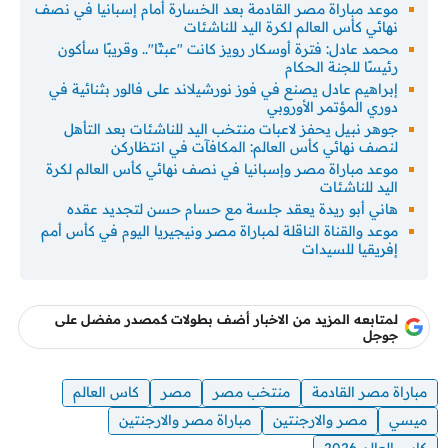
موعد مباراة مصر القادمة بعد الخسارة أمام إسبانيا في نصف
نهائي كأس العالم لكرة اليد للناشئات
محمد عادل: فترة أوسكار رويز كانت "عبثًا".. وقريبًا سأكون
رئيسًا للجنة الحكام
إبراهيم عادل يصنع في فوز نورشيلاند على فالور بثنائية في
دوري المؤتمر الأوروبي
جوهر نبيل يحفز لاعبات منتخب اليد للناشئات بعد التأهل
لنصف نهائي كأس العالم: المكافآت في انتظاركن
موعد مباراة مصر وإسبانيا في نصف نهائي كأس العالم لكرة
اليد للناشئات
هاني أبو ريدة يعقد جلسة مع حسام حسن لتجديد عقده
موعد والقناة الناقلة لمباراة مصر ونيجيريا اليوم في كأس أمم
إفريقيا للسيدات
لمتابعه المزيد من الاخبار أضف بطولات كمصدر مفضل على
جوجل
مباراة مصر القادمة
منتخب مصر
مصر
كاس العالم
ميسي
مصر والارجنتين
مباراة مصر والارجنتين
كاس العالم 2026