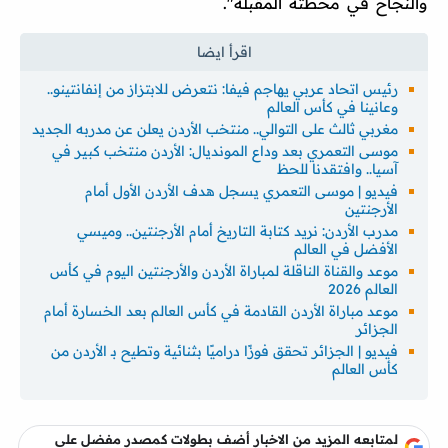
والنجاح في محطته المقبلة".
رئيس اتحاد عربي يهاجم فيفا: نتعرض للابتزاز من إنفانتينو..
وعانينا في كأس العالم
مغربي ثالث على التوالي.. منتخب الأردن يعلن عن مدربه الجديد
موسى التعمري بعد وداع المونديال: الأردن منتخب كبير في
آسيا.. وافتقدنا للحظ
فيديو | موسى التعمري يسجل هدف الأردن الأول أمام
الأرجنتين
مدرب الأردن: نريد كتابة التاريخ أمام الأرجنتين.. وميسي
الأفضل في العالم
موعد والقناة الناقلة لمباراة الأردن والأرجنتين اليوم في كأس
العالم 2026
موعد مباراة الأردن القادمة في كأس العالم بعد الخسارة أمام
الجزائر
فيديو | الجزائر تحقق فوزًا دراميًا بثنائية وتطيح بـ الأردن من
كأس العالم
لمتابعه المزيد من الاخبار أضف بطولات كمصدر مفضل على