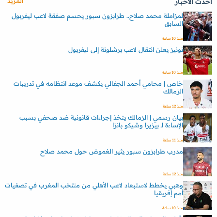
المزيد
أحدث الأخبار
لمزاملة محمد صلاح.. طرابزون سبور يحسم صفقة لاعب ليفربول
السابق
منذ 10 ساعة
نونيز يعلن انتقال لاعب برشلونة إلى ليفربول
منذ 10 ساعة
خاص | محامي أحمد الجفالي يكشف موعد انتظامه في تدريبات
الزمالك
منذ 12 ساعة
بيان رسمي | الزمالك يتخذ إجراءات قانونية ضد صحفي بسبب
الإساءة لـ بيزيرا وشيكو بانزا
منذ 11 ساعة
مدرب طرابزون سبور يثير الغموض حول محمد صلاح
منذ 12 ساعة
وهبي يخطط لاستبعاد لاعب الأهلي من منتخب المغرب في تصفيات
أمم إفريقيا
منذ 10 ساعة