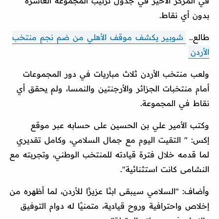
في المركز الأخير في جدول ترتيب المجموعة العاشرة
بدون أي نقاط.
طالع..
شوبير يكشف موقف الأهلي من ضم نجم منتخب
الأردن
ولعب منتخب الأردن ثلاث مباريات في دور المجموعات
أمام منتخبات الجزائر والأرجنتين والنمسا، ولم يحقق أي
نقاط في المجموعة.
وكتب الأمير علي بن الحسين على حسابه عبر موقع
إكس: " التقيت اليوم مع جمال السلامي، وكامل تقديري
لما قدمه خلال فترة قيادته للمنتخب الوطني، وتجربته مع
النشامى كانت استثنائية".
وأضاف: "السلامي سيبقى ابنًا عزيزًا للأردن، لما أظهره من
إخلاص واحترافية وروح قيادية، متمنيًا له دوام التوفيق