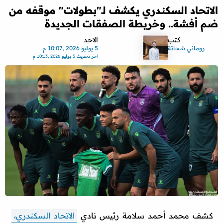
الاتحاد السكندري يكشف لـ"بطولات" موقفه من
ضم أفشة.. وخريطة الصفقات الجديدة
كتب
الاحد
روماني شحاتة
5 يوليو 2026 ,10:07 م
اخر تحديث
5 يوليو 2026 ,10:13 م
كشف محمد أحمد سلامة رئيس نادي
الاتحاد السكندري،