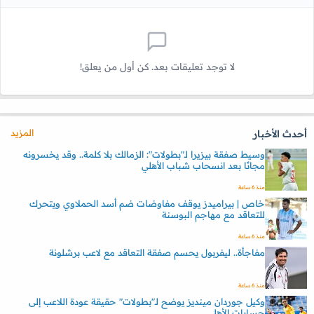
لا توجد تعليقات بعد. كن أول من يعلق!
المزيد
أحدث الأخبار
وسيط صفقة بيزيرا لـ"بطولات": الزمالك بلا كلمة.. وقد يخسرونه
مجانًا بعد انسحاب شباب الأهلي
منذ 6 ساعة
خاص | بيراميدز يوقف مفاوضات ضم أسد الحملاوي ويتحرك
للتعاقد مع مهاجم البوسنة
منذ 6 ساعة
مفاجأة.. ليفربول يحسم صفقة التعاقد مع لاعب برشلونة
منذ 6 ساعة
وكيل جوردان مينديز يوضح لـ"بطولات" حقيقة عودة اللاعب إلى
حسابات الأهلي