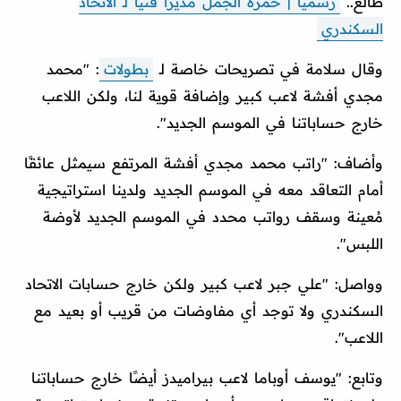
طالع..
رسميًا | حمزة الجمل مديرًا فنيًا لـ الاتحاد
السكندري
وقال سلامة في تصريحات خاصة لـ
بطولات
: "محمد
مجدي أفشة لاعب كبير وإضافة قوية لنا، ولكن اللاعب
خارج حساباتنا في الموسم الجديد".
وأضاف: "راتب محمد مجدي أفشة المرتفع سيمثل عائقًا
أمام التعاقد معه في الموسم الجديد ولدينا استراتيجية
مُعينة وسقف رواتب محدد في الموسم الجديد لأوضة
اللبس".
وواصل: "علي جبر لاعب كبير ولكن خارج حسابات الاتحاد
السكندري ولا توجد أي مفاوضات من قريب أو بعيد مع
اللاعب".
وتابع: "يوسف أوباما لاعب بيراميدز أيضًا خارج حساباتنا