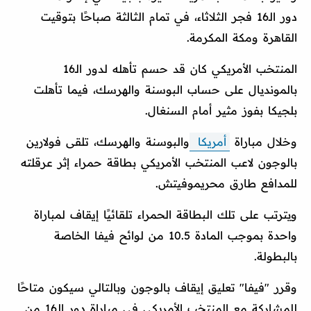
دور الـ16 فجر الثلاثاء، في تمام الثالثة صباحًا بتوقيت
القاهرة ومكة المكرمة.
المنتخب الأمريكي كان قد حسم تأهله لدور الـ16
بالمونديال على حساب البوسنة والهرسك، فيما تأهلت
بلجيكا بفوز مثير أمام السنغال.
وخلال مباراة
أمريكا
والبوسنة والهرسك، تلقى فولارين
بالوجون لاعب المنتخب الأمريكي بطاقة حمراء إثر عرقلته
للمدافع طارق محريموفيتش.
ويترتب على تلك البطاقة الحمراء تلقائيًا إيقاف لمباراة
واحدة بموجب المادة 10.5 من لوائح فيفا الخاصة
بالبطولة.
وقرر "فيفا" تعليق إيقاف بالوجون وبالتالي سيكون متاحًا
للمشاركة مع المنتخب الأمريكي في مباراة دور الـ16 من