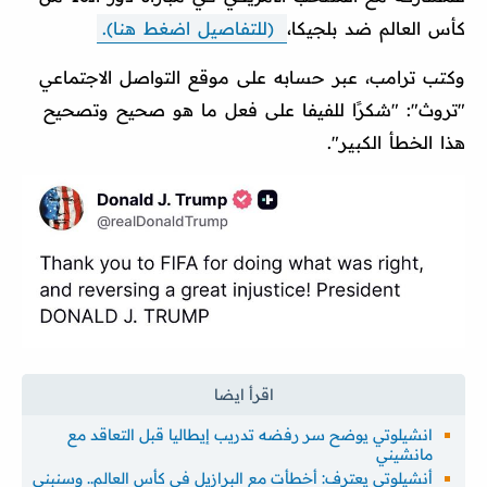
كأس العالم ضد بلجيكا،
(للتفاصيل اضغط هنا).
وكتب ترامب، عبر حسابه على موقع التواصل الاجتماعي
"تروث": "شكرًا للفيفا على فعل ما هو صحيح وتصحيح
هذا الخطأ الكبير".
انشيلوتي يوضح سر رفضه تدريب إيطاليا قبل التعاقد مع
مانشيني
أنشيلوتي يعترف: أخطأت مع البرازيل في كأس العالم.. وسنبني