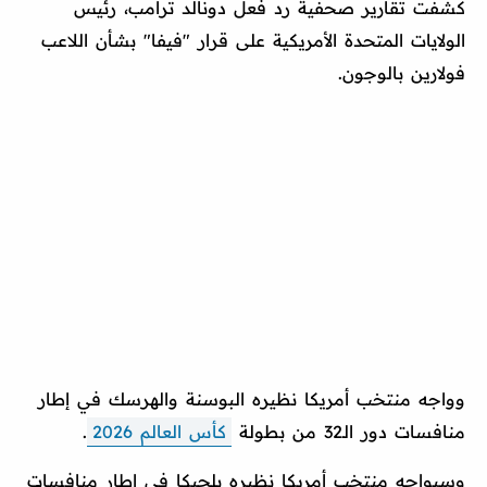
كشفت تقارير صحفية رد فعل دونالد ترامب، رئيس
الولايات المتحدة الأمريكية على قرار "فيفا" بشأن اللاعب
فولارين بالوجون.
وواجه منتخب أمريكا نظيره البوسنة والهرسك في إطار
منافسات دور الـ32 من بطولة
كأس العالم 2026
.
وسيواجه منتخب أمريكا نظيره بلجيكا في إطار منافسات