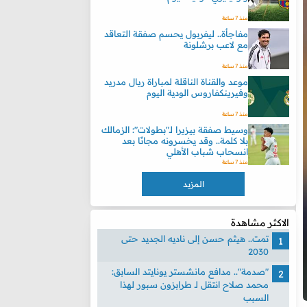
منذ 7 ساعة
مفاجأة.. ليفربول يحسم صفقة التعاقد
مع لاعب برشلونة
منذ 7 ساعة
موعد والقناة الناقلة لمباراة ريال مدريد
وفيرينكفاروس الودية اليوم
منذ 7 ساعة
وسيط صفقة بيزيرا لـ"بطولات": الزمالك
بلا كلمة.. وقد يخسرونه مجانًا بعد
انسحاب شباب الأهلي
منذ 7 ساعة
المزيد
الاكثر مشاهدة
تمت.. هيثم حسن إلى ناديه الجديد حتى
2030
"صدمة".. مدافع مانشستر يونايتد السابق:
محمد صلاح انتقل لـ طرابزون سبور لهذا
السبب