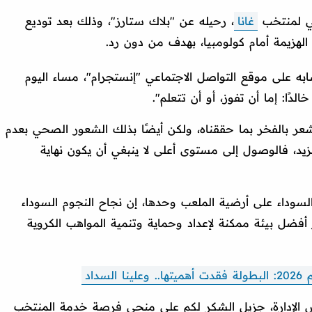
ني لمنتخب
غانا
، رحيله عن "بلاك ستارز"، وذلك بعد توديع
على موقع التواصل الاجتماعي "إنستجرام"، مساء اليوم
الدًا: إما أن تفوز، أو أن تتعلم".
 أشعر بالفخر بما حققناه، ولكن أيضًا بذلك الشعور الصحي بعدم
مزيد، فالوصول إلى مستوى أعلى لا ينبغي أن يكون نهاية
سوداء على أرضية الملعب وحدها، إن نجاح النجوم السوداء
أفضل بيئة ممكنة لإعداد وحماية وتنمية المواهب الكروية
سداد
س الإدارة، جزيل الشكر لكم على منحي فرصة خدمة المنتخب