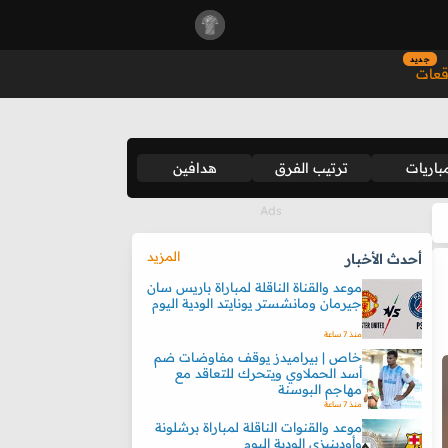
جديد
قعات
باريات
ترتيب الفرق
هدافين
المزيد
أحدث الأخبار
موعد والقناة الناقلة لمباراة باريس سان
جيرمان ومانشستر يونايتد الودية اليوم
منذ 7 ساعة
خاص | بيراميدز يوقف مفاوضات ضم
أسد الحملاوي ويتحرك للتعاقد مع
مهاجم البوسنة
منذ 7 ساعة
موعد والقنوات الناقلة لمباراة برشلونة
وأودينيزي الودية اليوم