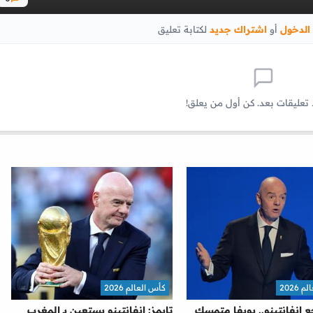
الدخول
أو
اشتراك جديد
لكتابة تعليق
 تعليقات بعد. كن أول من يعلق!
2026
كأس العالم 2026
ع إنفانتينو.. يويفا متمسك
تايمز: إنفانتينو يستعين بـ المغرب