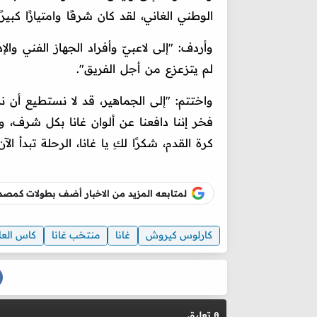
الوطني الغاني، لقد كان شرفًا وامتيازًا كبير
وأردف: "إلى لاعبيّ وأفراد الجهاز الفني وا
لم يتزعزع من أجل الفريق".
واختتم: "إلى الجماهير، قد لا نستطيع أن نز
فخر إننا دافعنا عن ألوان غانا بكل شرف، و
كرة القدم، شكرًا لكِ يا غانا، الرحلة تبدأ الآن
لمتابعه المزيد من الاخبار أضف بطولات كم
كارلوس كيروش
غانا
منتخب غانا
كاس العالم 
تعليق
0