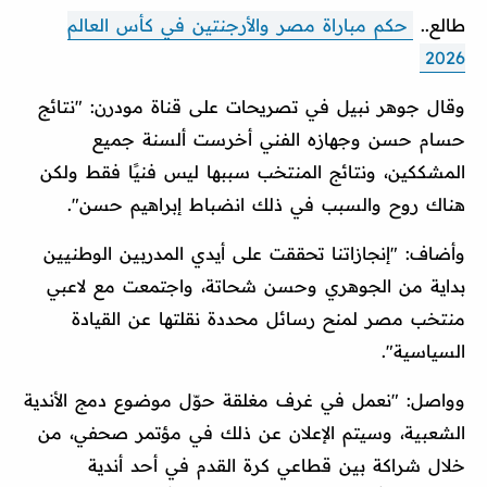
طالع..
حكم مباراة مصر والأرجنتين في كأس العالم
2026
وقال جوهر نبيل في تصريحات على قناة مودرن: "نتائج
حسام حسن وجهازه الفني أخرست ألسنة جميع
المشككين، ونتائج المنتخب سببها ليس فنيًا فقط ولكن
هناك روح والسبب في ذلك انضباط إبراهيم حسن".
وأضاف: "إنجازاتنا تحققت على أيدي المدربين الوطنيين
بداية من الجوهري وحسن شحاتة، واجتمعت مع لاعبي
منتخب مصر لمنح رسائل محددة نقلتها عن القيادة
السياسية".
وواصل: "نعمل في غرف مغلقة حوّل موضوع دمج الأندية
الشعبية، وسيتم الإعلان عن ذلك في مؤتمر صحفي، من
خلال شراكة بين قطاعي كرة القدم في أحد أندية