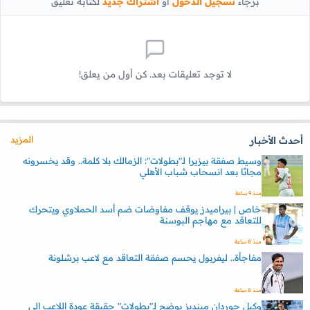
برجاء
تسجيل الدخول
أو
اشتراك جديد
لكتابة تعليق
لا توجد تعليقات بعد. كن أول من يعلق!
المزيد
أحدث الأخبار
وسيط صفقة بيزيرا لـ"بطولات": الزمالك بلا كلمة.. وقد يخسرونه
مجانًا بعد انسحاب شباب الأهلي
منذ 9 ساعة
خاص | بيراميدز يوقف مفاوضات ضم أسد الحملاوي ويتحرك
للتعاقد مع مهاجم البوسنة
منذ 8 ساعة
مفاجأة.. ليفربول يحسم صفقة التعاقد مع لاعب برشلونة
منذ 8 ساعة
وكيل جوردان مينديز يوضح لـ"بطولات" حقيقة عودة اللاعب إلى