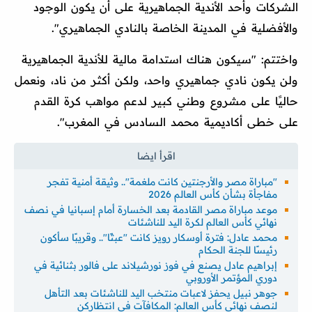
الشركات وأحد الأندية الجماهيرية على أن يكون الوجود
والأفضلية في المدينة الخاصة بالنادي الجماهيري".
واختتم: "سيكون هناك استدامة مالية للأندية الجماهيرية
ولن يكون نادي جماهيري واحد، ولكن أكثر من ناد، ونعمل
حاليًا على مشروع وطني كبير لدعم مواهب كرة القدم
على خطى أكاديمية محمد السادس في المغرب".
"مباراة مصر والأرجنتين كانت ملغمة".. وثيقة أمنية تفجر
مفاجأة بشأن كأس العالم 2026
موعد مباراة مصر القادمة بعد الخسارة أمام إسبانيا في نصف
نهائي كأس العالم لكرة اليد للناشئات
محمد عادل: فترة أوسكار رويز كانت "عبثًا".. وقريبًا سأكون
رئيسًا للجنة الحكام
إبراهيم عادل يصنع في فوز نورشيلاند على فالور بثنائية في
دوري المؤتمر الأوروبي
جوهر نبيل يحفز لاعبات منتخب اليد للناشئات بعد التأهل
لنصف نهائي كأس العالم: المكافآت في انتظاركن