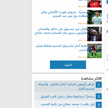
منذ 6 ساعة
رسميًا.. جرويتر فورت الألماني يعلن
تعاقده مع عمر عبد المجيد
منذ 6 ساعة
إقبال غير مسبوق على تذاكر وقمصان
طرابزون سبور بعد انضمام محمد صلاح
منذ 7 ساعة
عقبة أمام مارسيليا لحسم صفقة هيثم
حسن
منذ 7 ساعة
المزيد
الاكثر مشاهدة
عرض أوروبي ضخم لـ إمام عاشور.. وأسرته
تحسم القرار
رسميًا | برشلونة يعلن رحيل لاعب الفريق
أول طلب لـ محمد صلاح من ناديه الجديد..