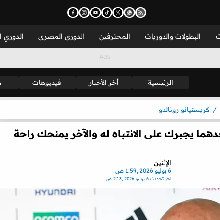
ت
البطولات والدوريات
المحترفين
الدورى المصرى
الدوري ا
الرئيسية
أخر الأخبار
فيديوهات
م
كريستيانو رونالدو
دهما يجبرك على الانتباه له والآخر يمنحك راحة
الإثنين
6 يوليو 2026 ,1:59 ص
اخر تحديث
6 يوليو 2026 ,2:13 ص