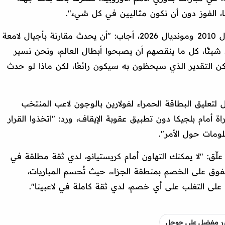
اننا، الفوز دون أن نكون مثاليين في كل شيء".
وعن الفارق بين منتخب إسبانيا في مونديال 2010 ومونديال 2026، أجاب: "أن يحدث مقارنة بأجيال لامعة
 أحد شيئًا، كل ما ينقصهم أن يصبحوا أبطال العالم، ونحن نسير
ن التقدير الذي سيحظون به سيكون رائعًا، لكن ماذا لو حدث
 لتعليق البطاقة الحمراء لفولارين بالوجون لاعب المنتخب
 أمام بلجيكا دون تطبيق عقوبة الإيقاف، ورد: "اتخذوا القرار
لومات حول الأمر".
لّق: "لا يمكنك التهاون أمام كريستيانو، لدي ثقة مطلقة في
تفوق على الخصم بمنطقة الجزاء، حيث تُحسم المباريات،
ن على التغلب على أي خصم، لدي ثقة كاملة في لاعبينا".
صدر مفضل على جوجل