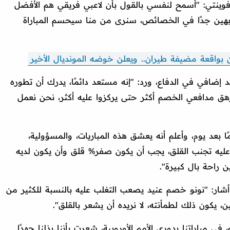
وينتي: "أسمح لنفسي بالقول بأن لاعبي فريقي هم الأفضل
ابهين جدًا في الخصائص، سنرى من منا سيحسم المباراة
ن بواقعة مضيفة طيران.. ويعلن خوضه المونديال الأخير
إضافي في الدفاع، ورد: "إنه مستعد دائمًا، يدرك أن تطوره
ُرهق مدافعي الخصم أكثر حتى يركزوا عليه أكثر، نحن نعمل
ًا بعد يوم، وأعلم أنه يعشق هذه المباريات، والمسؤولية،
 عليه تجنب القلق، يجب أن يكون صفر% قلق وأن يكون لديه
أشار: "نونو خصم عنيد يصعب التغلب عليه بالنسبة للكثير من
ن، يكون ذلك لطمأنته، لا نريده أن يشعر بالقلق".
ي مباراتنا بدوري الأمم الأوروبية، شعرت بأننا بذلنا جهدًا