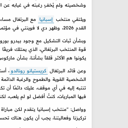
وشخصيته ولم يُخفٍ رغبته في غيابه عن المب
ويلتقي منتخب
إسبانيا
مع البرتغال مساء 
القدم 2026، وظهر دي لا فوينتي في مؤتمر صحفي للحديث عن المباراة.
وبشأن ثبات التشكيل مع وجود بيدرو بورو،
قوة المنتخب البرتغالي، الذي يمتلك فريقًا 
يكونوا هم الأكثر قلقاً بشأننا، بشأن ماركوس
وعن قائد البرتغال
كريستيانو رونالدو
، أست
الشخصية القوية والطموح والرغبة الدائمة 
تنتبه إليه في أي موقف، عليك دائمًا أن تكو
فيها المباريات، كنتُ أفضل لو لم يلعب، لكن
وواصل: "منتخب إسبانيا يتقدم لكن مباراة ال
تركيزنا وفعاليتنا، يجب أن يكون هناك تح