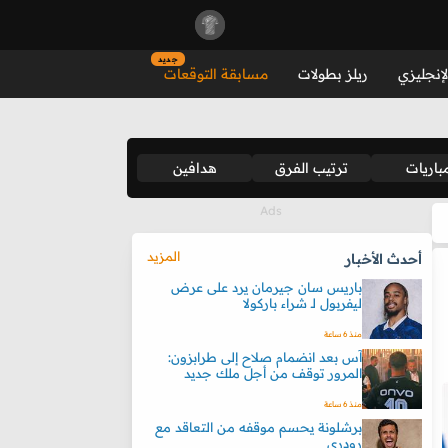
جديد
لإنجليزي
ريلز بطولات
مسابقة التوقعات
باريات
ترتيب الفرق
هدافين
المزيد
أحدث الأخبار
باريس سان جيرمان يرد على عرض
ليفربول لـ شراء باركولا
منذ 6 ساعة
آس بعد انضمام صلاح إلى طرابزون:
المرور توقف من أجل ملك جديد
منذ 6 ساعة
برشلونة يحسم موقفه من التعاقد مع
رودري