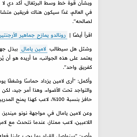
وبشأن قوة خط وسط البرتغال، أكد دي لا ف
في العالم، غدًا سيكون هناك فريقين متش
لصالحه".
اقرأ أيضًا |
رونالدو يمازح جماهير الأرجنتي
وسُئل هل سيطالب
لامين يامال
ببذل جهد 
يعتمد على هذه الجوانب، ما أريده هو أن ي
كفريق واحد".
وأكمل: "أرى لامين يزداد حماسًا وشغفًا يوم
والتواجد تحت الأضواء، وهذا أمر جيد، لكن
حافز بنسبة 100%، لاعب كهذا يمنح المدربين راحة بال كبيرة".
وعن لامين يامال في مواجهة نونو مينديز، 
اللاعبين، لاعب ممتاز، عندما نتحدث مع لامي
وأصر: "سنواصل القيام بما يجب علينا فعله، ف