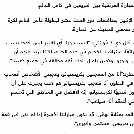
اراة المرتقبة بين الفريقين في كأس العالم.
الإثنين بمنافسات دور الستة عشر لبطولة كأس العالم لكرة
 قال دي لا فوينتي: "السبب وراء أي تغيير ليس فقط بسبب
رائعًا، سنراقب الخصم في هذه الحالة، لكننا نريد منهم أن
، وبورو، ولامين يامال، لدينا ثقة مطلقة في جميع لاعبينا".
طرد:"أنا من المعجبين بكريستيانو، يعجبني الأشخاص أصحاب
في التطور، أنا مُعجب بكريستيانو هو لاعب يجبرك على أن
ن مُنتبهًا لكريستيانو، إنه الأفضل في المناطق التي تُحسم
ني أعتقد أنه سيلعب".
غد بمثابة نهائي، قد تكون مباراتنا الأخيرة إذا لم نكن في قمة
سن تدريجي، مستمر، وفوري".