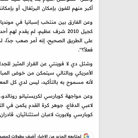
أكبر منهم للفوز، بإمكان البرتغال، أو بإمك
كجيل 2010 شرف عظيم، لم يقدم لهم
على الطريق الصحيح، إنه أمر صعب جدًا، لك
فعلاً؟".
وسُئل دي لا فوينتي عن القرار المثير للجدل
الأمريكي وبالتالي سيتمكن من خوض المباراة
لأنه مسموح به بالتأكيد، ليس لدي كل المع
وعن مواجهة كوبارسي لكريستيانو رونالدو، ع
لاعبي الدفاع، جوهر كرة القدم يكمن في ال
كوبارسي ولابورت لاعبان استثنائيان، قادرا
لمتابعه المزيد من الاخبار أضف بطولات كم