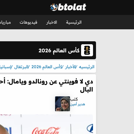
الرئيسية
الاخبار
فيديوهات
مباريا
كأس العالم 2026
الرئيسيه
الأخبار
كأس العالم 2026
البرتغال
إسبانيا
دي لا فوينتي عن رونالدو ويامال: أح
البال
كتب
هدير أمين