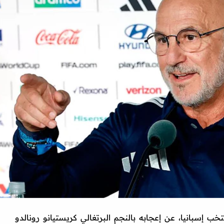
ب إسبانيا، عن إعجابه بالنجم البرتغالي كريستيانو رونالدو