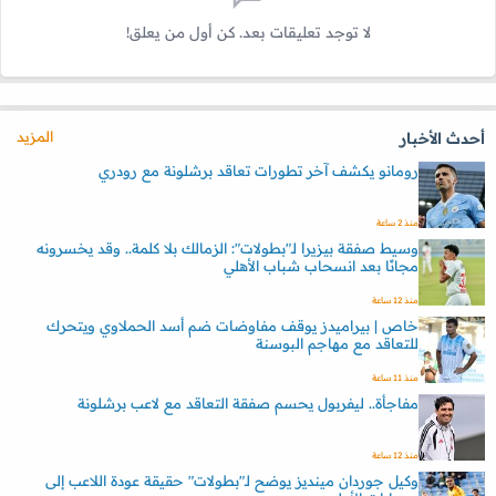
لا توجد تعليقات بعد. كن أول من يعلق!
المزيد
أحدث الأخبار
رومانو يكشف آخر تطورات تعاقد برشلونة مع رودري
منذ 2 ساعة
وسيط صفقة بيزيرا لـ"بطولات": الزمالك بلا كلمة.. وقد يخسرونه
مجانًا بعد انسحاب شباب الأهلي
منذ 12 ساعة
خاص | بيراميدز يوقف مفاوضات ضم أسد الحملاوي ويتحرك
للتعاقد مع مهاجم البوسنة
منذ 11 ساعة
مفاجأة.. ليفربول يحسم صفقة التعاقد مع لاعب برشلونة
منذ 12 ساعة
وكيل جوردان مينديز يوضح لـ"بطولات" حقيقة عودة اللاعب إلى