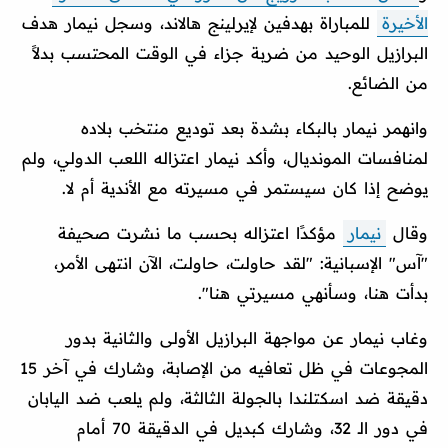
الأخيرة
للمباراة بهدفين لإيرلينج هالاند، وسجل نيمار هدف
البرازيل الوحيد من ضربة جزاء في الوقت المحتسب بدلاً
من الضائع.
وانهمر نيمار بالبكاء بشدة بعد توديع منتخب بلاده
لمنافسات المونديال، وأكد نيمار اعتزاله اللعب الدولي، ولم
يوضح إذا كان سيستمر في مسيرته مع الأندية أم لا.
وقال
نيمار
مؤكدًا اعتزاله بحسب ما نشرت صحيفة
"آس" الإسبانية: "لقد حاولت، حاولت، الآن انتهى الأمر،
بدأت هنا، وسأنهي مسيرتي هنا".
وغاب نيمار عن مواجهة البرازيل الأولى والثانية بدور
المجوعات في ظل تعافيه من الإصابة، وشارك في آخر 15
دقيقة ضد اسكتلندا بالجولة الثالثة، ولم يلعب ضد اليابان
في دور الـ 32، وشارك كبديل في الدقيقة 70 أمام