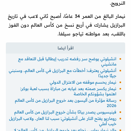
النرويج.
نيمار البالغ من العمر 34 عامًا، أصبح ثاني لاعب في تاريخ
البرازيل يشارك في أربع نسخ من كأس العالم دون الفوز
باللقب، بعد مواطنه تياجو سيلفا.
انشيلوتي يوضح سر رفضه تدريب إيطاليا قبل التعاقد مع
مانشيني
أنشيلوتي يعترف: أخطأت مع البرازيل في كأس العالم.. وسنبني
جيلًا جديدًا
نيمار يحسم موقفه من الاعتزال الدولي
نيمار يكسر صمته بعد غيابه عن مباراة بسبب لعبة بوكر:
اهتموا بشؤونكم الخاصة
رسالة مؤثرة من أليسون بعد خروج البرازيل من كأس العالم
2026
فينيسيوس يصدر بيانًا بشأن خروج البرازيل من كأس العالم
روماريو يفتح النار على أنشيلوتي: سبب لنا العار.. ولاعب البرازيل
خيب أملي
والد نيمار يواسي نجله بعد خروج البرازيل من كأس العالم: لا