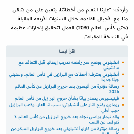
وأردف: "علينا التعلم من أخطائنا، يتعين على من يتبقى
منا مع الأجيال القادمة خلال السنوات الأربعة المقبلة
(حتى كأس العالم 2030) العمل لتحقيق إنجازات عظيمة
في النسخة المقبلة".
انشيلوتي يوضح سر رفضه تدريب إيطاليا قبل التعاقد مع
مانشيني
أنشيلوتي يعترف: أخطأت مع البرازيل في كأس العالم.. وسنبني
جيلًا جديدًا
رسالة مؤثرة من أليسون بعد خروج البرازيل من كأس العالم
2026
فينيسيوس يصدر بيانًا بشأن خروج البرازيل من كأس العالم
روماريو يفتح النار على أنشيلوتي: سبب لنا العار.. ولاعب البرازيل
خيب أملي
والد نيمار يواسي نجله بعد خروج البرازيل من كأس العالم: لا
تتوقف عن اللعب
رسالة مؤثرة من كارلو أنشيلوتي بعد خروج البرازيل المبكر من