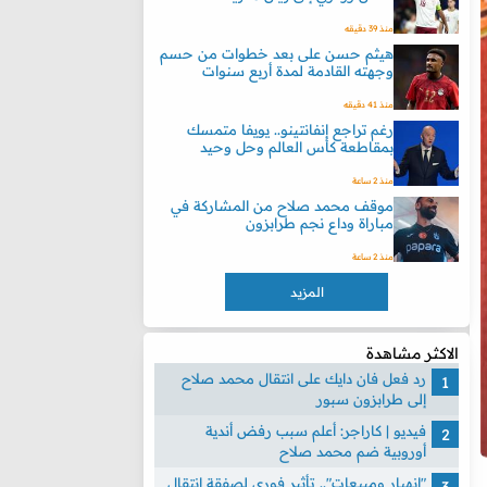
منذ 39 دقيقه
هيثم حسن على بعد خطوات من حسم
وجهته القادمة لمدة أربع سنوات
منذ 41 دقيقه
رغم تراجع إنفانتينو.. يويفا متمسك
بمقاطعة كأس العالم وحل وحيد
منذ 2 ساعة
موقف محمد صلاح من المشاركة في
مباراة وداع نجم طرابزون
منذ 2 ساعة
المزيد
الاكثر مشاهدة
رد فعل فان دايك على انتقال محمد صلاح
إلى طرابزون سبور
فيديو | كاراجر: أعلم سبب رفض أندية
أوروبية ضم محمد صلاح
"انهيار ومبيعات".. تأثير فوري لصفقة انتقال