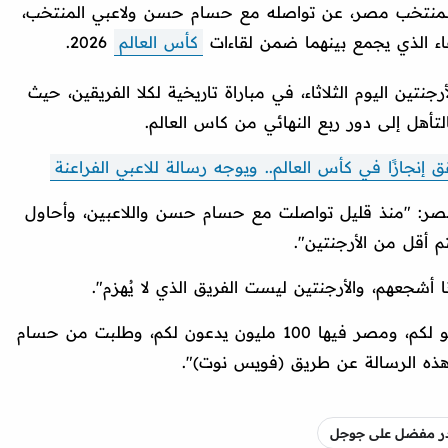
لمنتخب مصر، عن تواصله مع حسام حسن ولاعبي المنتخب،
لقاء الذي يجمع بينهما ضمن لقاءات
كأس العالم
2026.
جنتين اليوم الثلاثاء، في مباراة تاريخية لكلا الفريقين، حيث
لتأهل إلى دور ربع النهائي من كاس العالم.
جازًا في كأس العالم.. ويوجه رسالة للاعبي الفراعنة
ر: "منذ قليل تواصلت مع حسام حسن واللاعبين، وأحاول
م أقل من الأرجنتين".
ا أشجعهم، والأرجنتين ليست الفريق الذي لا يُهزم".
واختتم حسن شحاتة تصريحاته قائلًا: "أدعو لكم، ومصر فيها 100 مليون يدعون لكم، وطلبت من حسام
 هذه الرسالة عن طريق (فويس نوت)".
صدر مفضل على جوجل