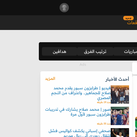
جديد
قعات
باريات
ترتيب الفرق
هدافين
المزيد
أحدث الأخبار
فيديو | طرابزون سبور يقدم محمد
صلاح للجماهير.. واعتراف من النجم
المصري
منذ 19 دقيقه
صور | محمد صلاح يشارك في تدريبات
طرابزون سبور لأول مرة
منذ 33 دقيقه
صحفي إسباني يكشف كواليس فشل
انتقال رودري إلى ريال مدريد