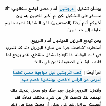
وبشأن تشكيل
الأرجنتين
أمام مصر، أوضح سكالوني: "أنا
مستقر على التشكيل لكن لم أخبر اللاعبين به، ولن
أخبركم أنتم أيضًا (الصحفيين)، لكن التشكيلة تشبه ما يتم
تداوله إلى حد كبير".
وعن توديع البرازيل للمونديال أمام النرويج،
أستطرد: "شاهدت جزءاً من مباراة البرازيل لأننا كنا نتدرب
في ذلك الوقت، لذا تابعتها بشكل متقطع، الأمر يرجع لما
قلته سابقًا بأن الصعوبة تكمن في ذلك".
اقرأ أيضًا |
لاعب الأرجنتين قبل مواجهة مصر: تعلمنا
الدرس من الرأس الأخضر.. وينتظرنا خصم عنيد
وأكمل: "النرويج فريق جيد جدًا، ولو سجل إندريك ذلك
الهدف، لكنا نتحدث الآن عن شيء مختلف تمامًا، لقد
أُقصيت البرازيل كما كان يمكن أن يحدث معنا في ذلك