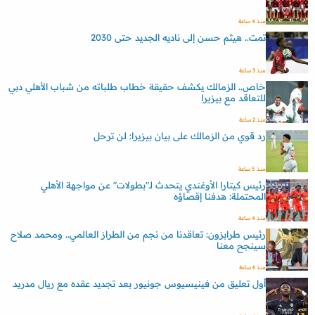
منذ 4 ساعة
تمت.. هيثم حسن إلى ناديه الجديد حتى 2030
منذ 3 ساعة
خاص.. الزمالك يكشف حقيقة خطاب طلباته من شباب الأهلي دبي
للتعاقد مع بيزيرا
منذ 2 ساعة
رد قوي من الزمالك على بيان بيزيرا: لن ترحل
منذ 5 ساعة
رئيس كيتارا الأوغندي يتحدث لـ"بطولات" عن مواجهة الأهلي
المحتملة: هدفنا إقصاؤه
منذ 4 ساعة
رئيس طرابزون: تعاقدنا من نجم من الطراز العالمي.. ومحمد صلاح
سينجح معنا
منذ 6 ساعة
أول تعليق من فينيسيوس جونيور بعد تجديد عقده مع ريال مدريد