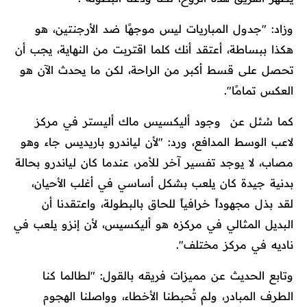
وزاد: "جدول المباريات ليس موجهًا ضد الأرجنتين، هو
هكذا ببساطة، أعتقد أنك كلما اقتربت من النهاية، يجب أن
تحصل على قسط أكبر من الراحة، لكن ما يحدث الآن هو
العكس تمامًا".
كما سُئل عن وجود أليكسيس ماك أليستر في مركز
لاعب الوسط المدافع، ورد: "لأن لياندرو باريديس جاء وهو
مصاب، لا يوجد تفسير آخر للأمر، عندما كان لياندرو بحالة
بدنية جيدة كان يلعب بشكل أساسي في أغلب الأحيان،
لقد بذل مجهوداً خرافياً للحاق بالبطولة، واعتقدنا أن
البديل المثالي في مركزه هو أليكسيس، لأن إنزو يلعب في
ناديه في مركز مختلف".
وتابع الحديث عن مميزات فريقه بالقول: "لطالما كنا
الطرف المبادر، ولم تُحبطنا الأخطاء، وواصلنا الهجوم