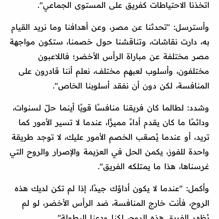
اتخذنا الاحتياطات كفريق على المستوى الجماعي".
وأسترسل: "تحدثنا عن مصر، وعن أهدافنا وما نريد القيام
به، دارت نقاشات، وتناقشنا حول خصمنا، ستكون مواجهة
مصر مختلفة عن مباراة الرأس الأخضر؛ فاللاعبون
مختلفون، وأسلوب لعبهم مختلف، نعلم أننا قادرون على
المنافسة، لكن دون أن نفقد أسلوبنا الخاص".
وشدد: لطالما كان فريقنا منافسًا قويًا أينما حلّ لسنوات،
ودائمًا ما كان يقدم أداءً مميزًا، عندما لا تسير الأمور كما
تريد، أو عندما يُصعّب الخصم الأمور عليك، لا توجد طريقة
واحدة للفوز، يكمن الحل في العزيمة والإصرار والروح التي
غرسناها، هذا ما يمتلكه الفريق".
وأكمل: "عندما لا يكون أداؤك جيدًا، إذا لم تكن لديك هذه
الروح، فأنت خارج المنافسة، ضد الرأس الأخضر، لو لم
يُظهر الفريق هذه الروح، لكنا ودعنا البطولة".