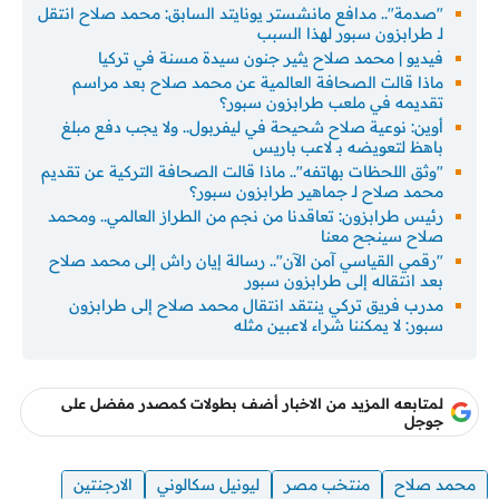
"صدمة".. مدافع مانشستر يونايتد السابق: محمد صلاح انتقل
لـ طرابزون سبور لهذا السبب
فيديو | محمد صلاح يثير جنون سيدة مسنة في تركيا
ماذا قالت الصحافة العالمية عن محمد صلاح بعد مراسم
تقديمه في ملعب طرابزون سبور؟
أوين: نوعية صلاح شحيحة في ليفربول.. ولا يجب دفع مبلغ
باهظ لتعويضه بـ لاعب باريس
"وثق اللحظات بهاتفه".. ماذا قالت الصحافة التركية عن تقديم
محمد صلاح لـ جماهير طرابزون سبور؟
رئيس طرابزون: تعاقدنا من نجم من الطراز العالمي.. ومحمد
صلاح سينجح معنا
"رقمي القياسي آمن الآن".. رسالة إيان راش إلى محمد صلاح
بعد انتقاله إلى طرابزون سبور
مدرب فريق تركي ينتقد انتقال محمد صلاح إلى طرابزون
سبور: لا يمكننا شراء لاعبين مثله
لمتابعه المزيد من الاخبار أضف بطولات كمصدر مفضل على
جوجل
محمد صلاح
منتخب مصر
ليونيل سكالوني
الارجنتين