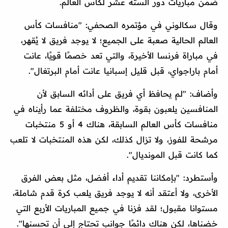
ضمن مباريات دور الستة عشر لكأس العالم.
وقال سكالوني في مؤتمره الصحفي: "منافسات كأس
العالم الحالية صعبة على الجميع؛ لا يوجد فريق لا يُقهر،
في مباراة فرنسا الأخيرة، والتي تعد خصمًا قويًا، عانت
أمام باراجواي، قبل قليل إسبانيا عانت أمام البرتغال".
وأضاف: "لم يحافظ أي فريق على أدائه السابق لأن
المنافسين يلعبون بقوة، والظروف مختلفة عما رأيناه في
منافسات كأس العالم السابقة، هناك 4 أو 5 منتخبات
مرشحة للفوز، ولا تزال كذلك، لكن هذه المنتخبات لا تلعب
كما كانت قبل المونديال".
وأستطرد: "بإمكاننا تقديم أداء أفضل، مثل بعض الفرق
الأخرى، ولا أعتقد أنه لا يوجد فريق يلعب كرة قدم شاملة،
مستوانا مقبول؛ لقد فزنا في جميع المباريات الأربع التي
خضناها، لكن هناك دائمًا جوانب تحتاج إلى أن تحسنها".