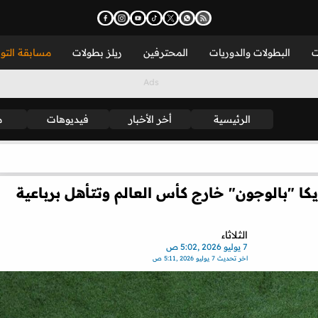
ت
البطولات والدوريات
المحترفين
ريلز بطولات
مسابقة التو
الرئيسية
أخر الأخبار
فيديوهات
م
ريكا "بالوجون" خارج كأس العالم وتتأهل برباعية
الثلاثاء
7 يوليو 2026 ,5:02 ص
اخر تحديث
7 يوليو 2026 ,5:11 ص