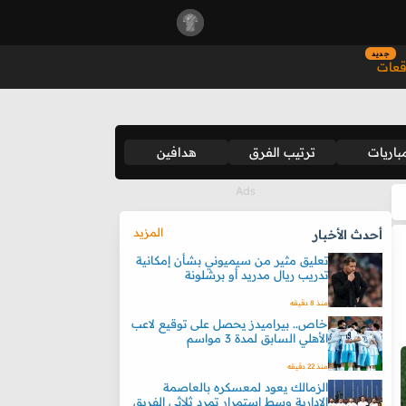
جديد
قعات
باريات
ترتيب الفرق
هدافين
المزيد
أحدث الأخبار
تعليق مثير من سيميوني بشأن إمكانية
تدريب ريال مدريد أو برشلونة
منذ 8 دقيقه
خاص.. بيراميدز يحصل على توقيع لاعب
الأهلي السابق لمدة 3 مواسم
منذ 22 دقيقه
الزمالك يعود لمعسكره بالعاصمة
الإدارية وسط استمرار تمرد ثلاثي الفريق