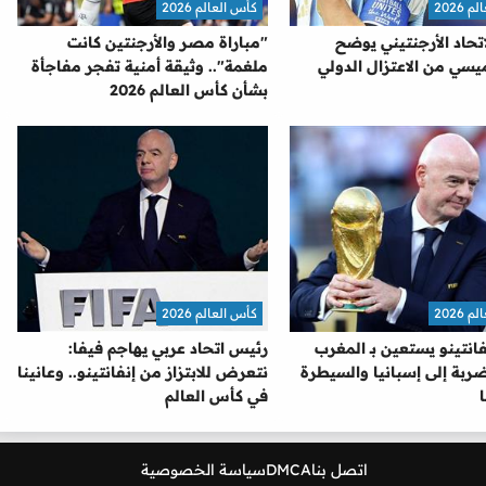
2026
كأس العالم 2026
تحاد الأرجنتيني يوضح
"مباراة مصر والأرجنتين كانت
سي من الاعتزال الدولي
ملغمة".. وثيقة أمنية تفجر مفاجأة
بشأن كأس العالم 2026
2026
كأس العالم 2026
نفانتينو يستعين بـ المغرب
رئيس اتحاد عربي يهاجم فيفا:
ربة إلى إسبانيا والسيطرة
نتعرض للابتزاز من إنفانتينو.. وعانينا
في كأس العالم
اتصل بنا
DMCA
سياسة الخصوصية