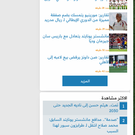
منذ 28 دقيقه
تقارير: مورينيو يتمسك بضم صفقة
مميزة من الدوري الإيطالي لـ ريال مدريد
منذ 29 دقيقه
مانشستر يونايتد يتعادل مع باريس سان
جيرمان وديًا
منذ 32 دقيقه
تقارير: صن داونز يرفض بيع لاعبه إلى
الأهلي
منذ 42 دقيقه
المزيد
الاكثر مشاهدة
تمت.. هيثم حسن إلى ناديه الجديد حتى
2030
"صدمة".. مدافع مانشستر يونايتد السابق:
محمد صلاح انتقل لـ طرابزون سبور لهذا
السبب