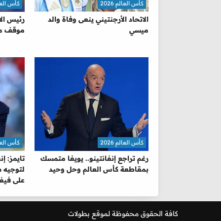
كأس العالم 2026
كأس العالم 
الاتحاد الأرجنتيني ينعى وفاة والد
رئيس الا
ميسي
موقف مي
كأس العالم 2026
كأس العالم 
رغم تراجع إنفانتينو.. يويفا متمسك
تايمز: إ
بمقاطعة كأس العالم وحل وحيد
لتوجيه ض
على فيفا
كافة الحقوق محفوظة لموقع
بطولات