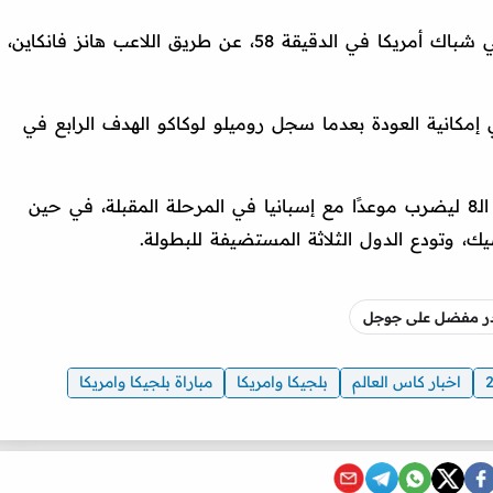
من تسجيل هدف ثالث في شباك أمريكا في الدقيقة 58، عن طريق اللاعب هانز فانكاين،
مكانية العودة بعدما سجل روميلو لوكاكو الهدف الرابع في
بتلك النتيجة، تأهل منتخب بلجيكا إلى دور الـ8 ليضرب موعدًا مع إسبانيا في المرحلة المقبلة، في حين
، وتودع الدول الثلاثة المستضيفة للبطولة.
صدر مفضل على جوجل
اخبار كاس العالم
بلجيكا وامريكا
مباراة بلجيكا وامريكا