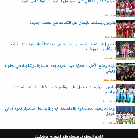
شوبير: لاعب الأهلي كان سينتقل لـ الزمالك لولا عائق القيد
منذ 2 ساعة
ليفربول يستعد للإعلان عن التعاقد مع صفقة جديدة
منذ 3 ساعة
فيديو | في غياب ميسي.. إنتر ميامي يسقط أمام مونتيري بثنائية
في كأس الدوريات
منذ 4 ساعة
فليك يمنح الأمل لـ حمزة عبد الكريم بعد خسارة برشلونة في بطولة
أوديني
منذ 13 ساعة
خاص.. بيراميدز يحصل على توقيع لاعب الأهلي السابق لمدة 3
مواسم
منذ 18 ساعة
الزمالك يعود لمعسكره بالعاصمة الإدارية وسط استمرار تمرد ثلاثي
الفريق
منذ 18 ساعة
كافة الحقوق محفوظة لموقع
بطولات