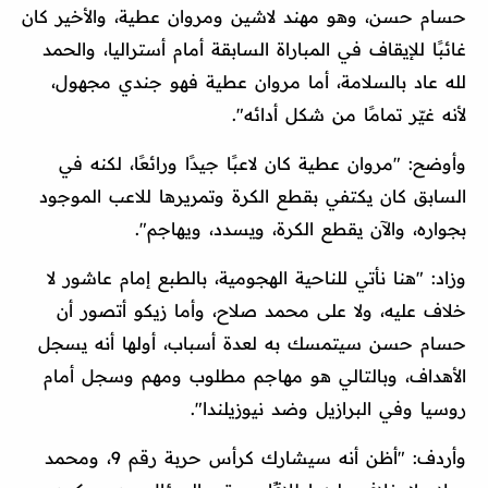
حسام حسن، وهو مهند لاشين ومروان عطية، والأخير كان
غائبًا للإيقاف في المباراة السابقة أمام أستراليا، والحمد
لله عاد بالسلامة، أما مروان عطية فهو جندي مجهول،
لأنه غيّر تمامًا من شكل أدائه".
وأوضح: "مروان عطية كان لاعبًا جيدًا ورائعًا، لكنه في
السابق كان يكتفي بقطع الكرة وتمريرها للاعب الموجود
بجواره، والآن يقطع الكرة، ويسدد، ويهاجم".
وزاد: "هنا نأتي للناحية الهجومية، بالطبع إمام عاشور لا
خلاف عليه، ولا على محمد صلاح، وأما زيكو أتصور أن
حسام حسن سيتمسك به لعدة أسباب، أولها أنه يسجل
الأهداف، وبالتالي هو مهاجم مطلوب ومهم وسجل أمام
روسيا وفي البرازيل وضد نيوزيلندا".
وأردف: "أظن أنه سيشارك كرأس حربة رقم 9، ومحمد