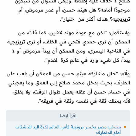
صلاح لا خلاف عليه إطلاقًا، ويبقى السؤال من سيكون
موجودًا أمامه؟ هل هيثم حسن، أم عمر مرموش، أم
تريزيجيه؟ هناك أكثر من اختيار".
واستكمل: "لكن مع عودة مهند لاشين، كما قلت، من
الممكن أن نرى حمدي فتحي في الخلف، أو نرى تريزيجيه
في الناحية اليسرى، ومن الممكن أن يبدأ مرموش أو لا
يبدأ، كل شيء وارد في عالم كرة القدم".
وأتم: "حال مشاركة هيثم حسن من الممكن أن يلعب على
الطرف، بحيث يدخل محمد صلاح إلى العمق وما يعجبني
في حسام حسن أن عقله يعمل طوال الوقت، ولا يقلق،
لأنه يمتلك ثقة في نفسه وثقة في فريقه".
منتخب مصر يخسر برونزية كأس العالم لكرة اليد للناشئات
أمام الدنمارك