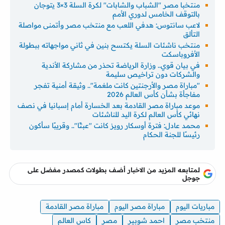
منتخبا مصر "الشباب والشابات" لكرة السلة 3×3 يتوجان
بالتوقف الخامس لدوري الأمم
لاعب سانتوس: هدفي اللعب مع منتخب مصر وأتمنى مواصلة
التألق
منتخب ناشئات السلة يكتسح بنين في ثاني مواجهاته ببطولة
الأفروباسكت
في بيان قوي.. وزارة الرياضة تحذر من مشاركة الأندية
والشركات دون تراخيص سليمة
"مباراة مصر والأرجنتين كانت ملغمة".. وثيقة أمنية تفجر
مفاجأة بشأن كأس العالم 2026
موعد مباراة مصر القادمة بعد الخسارة أمام إسبانيا في نصف
نهائي كأس العالم لكرة اليد للناشئات
محمد عادل: فترة أوسكار رويز كانت "عبثًا".. وقريبًا سأكون
رئيسًا للجنة الحكام
لمتابعه المزيد من الاخبار أضف بطولات كمصدر مفضل على
جوجل
مباريات اليوم
مباراة مصر اليوم
مباراة مصر القادمة
منتخب مصر
احمد شوبير
مصر
كاس العالم