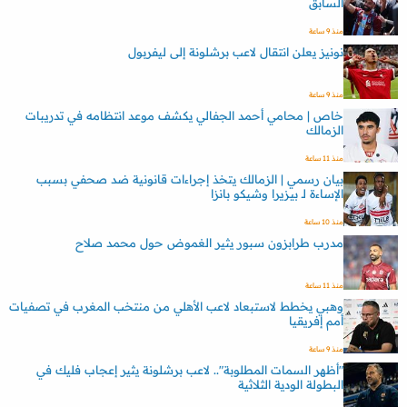
السابق
منذ 9 ساعة
نونيز يعلن انتقال لاعب برشلونة إلى ليفربول
منذ 9 ساعة
خاص | محامي أحمد الجفالي يكشف موعد انتظامه في تدريبات
الزمالك
منذ 11 ساعة
بيان رسمي | الزمالك يتخذ إجراءات قانونية ضد صحفي بسبب
الإساءة لـ بيزيرا وشيكو بانزا
منذ 10 ساعة
مدرب طرابزون سبور يثير الغموض حول محمد صلاح
منذ 11 ساعة
وهبي يخطط لاستبعاد لاعب الأهلي من منتخب المغرب في تصفيات
أمم إفريقيا
منذ 9 ساعة
"أظهر السمات المطلوبة".. لاعب برشلونة يثير إعجاب فليك في
البطولة الودية الثلاثية