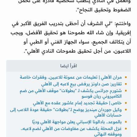
والعمل في النادي يتطلب شخصية قادرة على تحمل
الضغوط وتحقيق النجاح".
واختتم: "لي الشرف أن أحظى بتدريب الفريق الأكبر في
إفريقيا، وإن شاء الله طموحنا هو تحقيق الأفضل، ويجب
أن يتكاتف الجميع، سواء الجهاز الفني أو الطبي أو
اللاعبون، من أجل تحقيق طموحات النادي الأهلي".
مران الأهلي | تعليمات من عموتة للاعبين.. وفقرات خاصة
تقارير: صن داونز يرفض بيع لاعبه إلى الأهلي
شتورم جراتس يكشف لـ "بطولات" موقف الأهلي من ضم
الكاميروني ريان فوسو
خاص | حقيقة تجديد إمام عاشور عقده مع الأهلي
وكيل جوردان مينديز يوضح لـ"بطولات" حقيقة عودة اللاعب إلى
حسابات الأهلي
بالموعد.. بادالونا الإسباني يعلن مواجهة الأهلي وديًا
غزل المحلة يكشف عن مفاوضات من الأهلي لضم لاعبه..
وموقفه النهائي