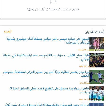
لا توجد تعليقات بعد. كن أول من يعلق!
المزيد
أحدث الأخبار
فيديو | في غياب ميسي.. إنتر ميامي يسقط أمام مونتيري بثنائية
في كأس الدوريات
منذ 38 دقيقه
فليك يمنح الأمل لـ حمزة عبد الكريم بعد خسارة برشلونة في بطولة
أوديني
منذ 10 ساعة
بيراميدز يخسر بثنائية وديًا أمام ريزا سبور التركي استعدادًا للموسم
الجديد
منذ 13 ساعة
خاص.. بيراميدز يحصل على توقيع لاعب الأهلي السابق لمدة 3
مواسم
منذ 15 ساعة
الزمالك يعود لمعسكره بالعاصمة الإدارية وسط استمرار تمرد ثلاثي