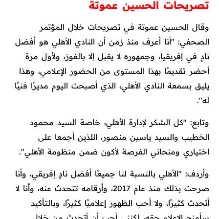
تصريحات الحسين عموتة
وقال الحسين عموتة في تصريحات خلال المؤتمر
الصحفي: "أنا أعرف منذ زمن أن النادي الأهلي هو أفضل
نادٍ في إفريقيا، وجمهوره لا يقبل إلا بالفوز، ولأول مرة
أحضر تقديمًا بهذا المستوى من الحضور الإعلامي، وهذا
يليق بسمعة النادي الأهلي، الذي أصبحت اليوم مديرًا فنيًا
له".
وتابع: "كل الشكر لإدارة الأهلي، خاصة السيد محمود
الخطيب والسيد ياسين منصور، اللذين أجمعا على
اختياري ومنحاني الفرصة لأكون ضمن منظومة الأهلي".
وأردف: "الأهلي بالنسبة لنا جميعًا أفضل نادٍ إفريقي، وأنا
صرحت بذلك منذ عام 2017، وأرقامه تتحدث عنه، وأنا لا
أتحدث كثيرًا، ولا أحب الظهور إعلاميًا كثيرًا، وبالتأكيد
سأمنح الإعلام حقه، لكنني أحب أن أتحدث من خلال