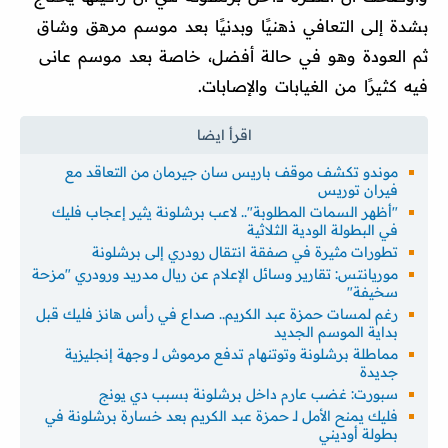
بشدة إلى التعافي ذهنيًا وبدنيًا بعد موسم مرهق وشاق
ثم العودة وهو في حالة أفضل، خاصة بعد موسم عانى
فيه كثيرًا من الغيابات والإصابات.
موندو تكشف موقف باريس سان جيرمان من التعاقد مع
فيران توريس
"أظهر السمات المطلوبة".. لاعب برشلونة يثير إعجاب فليك
في البطولة الودية الثلاثية
تطورات مثيرة في صفقة انتقال رودري إلى برشلونة
موريانتس: تقارير وسائل الإعلام عن ريال مدريد ورودري "مزحة
سخيفة"
رغم لمسات حمزة عبد الكريم.. صداع في رأس هانز فليك قبل
بداية الموسم الجديد
مماطلة برشلونة وتوتنهام تدفع مرموش لـ وجهة إنجليزية
جديدة
سبورت: غضب عارم داخل برشلونة بسبب دي يونج
فليك يمنح الأمل لـ حمزة عبد الكريم بعد خسارة برشلونة في
بطولة أوديني