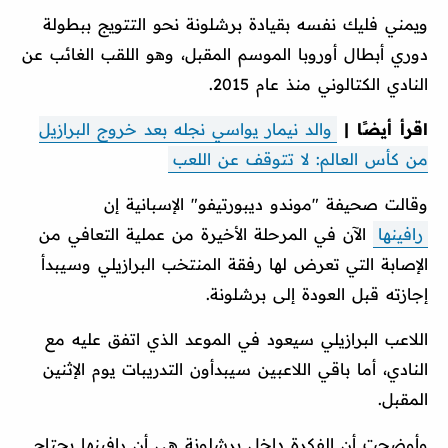
ويمني فليك نفسه بقيادة برشلونة نحو التتويج ببطولة
دوري أبطال أوروبا الموسم المقبل، وهو اللقب الغائب عن
النادي الكتالوني منذ عام 2015.
اقرأ أيضًا |
والد نيمار يواسي نجله بعد خروج البرازيل
من كأس العالم: لا تتوقف عن اللعب
وقالت صحيفة "موندو ديبورتيفو" الإسبانية إن
رافينها
الآن في المرحلة الأخيرة من عملية التعافي من
الإصابة التي تعرض لها رفقة المنتخب البرازيلي وسيبدأ
إجازته قبل العودة إلى برشلونة.
اللاعب البرازيلي سيعود في الموعد الذي اتفق عليه مع
النادي، أما باقي اللاعبين سيبدأون التدريبات يوم الإثنين
المقبل.
وأوضحت أن الفكرة داخل برشلونة هي أن رافينها يحتاج