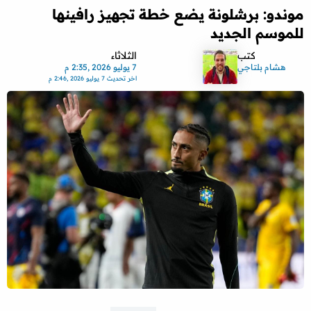
موندو: برشلونة يضع خطة تجهيز رافينها
للموسم الجديد
كتب
الثلاثاء
هشام بلتاجي
7 يوليو 2026 ,2:35 م
اخر تحديث
7 يوليو 2026 ,2:46 م