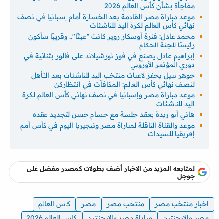
مفاجأة بشأن كأس العالم 2026
موعد مباراة مصر القادمة بعد الخسارة أمام إسبانيا في نصف
نهائي كأس العالم لكرة اليد للناشئات
محمد عادل: فترة أوسكار رويز كانت "عبثًا".. وقريبًا سأكون
رئيسًا للجنة الحكام
إبراهيم عادل يصنع في فوز نورشيلاند على فالور بثنائية في
دوري المؤتمر الأوروبي
جوهر نبيل يحفز لاعبات منتخب اليد للناشئات بعد التأهل
لنصف نهائي كأس العالم: المكافآت في انتظاركن
موعد مباراة مصر وإسبانيا في نصف نهائي كأس العالم لكرة
اليد للناشئات
هاني أبو ريدة يعقد جلسة مع حسام حسن لتجديد عقده
موعد والقناة الناقلة لمباراة مصر ونيجيريا اليوم في كأس أمم
إفريقيا للسيدات
لمتابعه المزيد من الاخبار أضف بطولات كمصدر مفضل على
جوجل
اخبار منتخب مصر
منتخب مصر
مصر
كاس العالم
مصر والارجنتين
مباراة مصر والارجنتين
كاس العالم 2026