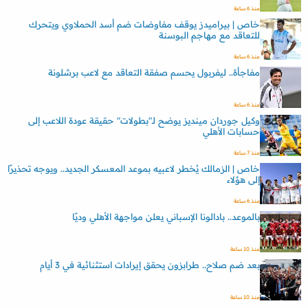
منذ 6 ساعة
خاص | بيراميدز يوقف مفاوضات ضم أسد الحملاوي ويتحرك
للتعاقد مع مهاجم البوسنة
منذ 6 ساعة
مفاجأة.. ليفربول يحسم صفقة التعاقد مع لاعب برشلونة
منذ 6 ساعة
وكيل جوردان مينديز يوضح لـ"بطولات" حقيقة عودة اللاعب إلى
حسابات الأهلي
منذ 7 ساعة
خاص | الزمالك يُخطر لاعبيه بموعد المعسكر الجديد.. ويوجه تحذيرًا
إلى هؤلاء
منذ 6 ساعة
بالموعد.. بادالونا الإسباني يعلن مواجهة الأهلي وديًا
منذ 10 ساعة
بعد ضم صلاح.. طرابزون يحقق إيرادات استثنائية في 3 أيام
منذ 10 ساعة