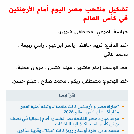
تشكيل منتخب مصر اليوم أمام الأرجنتين
في كأس العالم
حراسة المرمي: مصطفى شوبير.
خط الدفاع: كريم حافظ ـ ياسر إبراهيم ـ رامي ربيعة ـ
محمد هاني.
خط الوسط: إمام عاشور ـ مهند لاشين ـ مروان عطية.
خط الهجوم: مصطفى زيكو ـ محمد صلاح ـ هيثم حسن.
"مباراة مصر والأرجنتين كانت ملغمة".. وثيقة أمنية تفجر
مفاجأة بشأن كأس العالم 2026
موعد مباراة مصر القادمة بعد الخسارة أمام إسبانيا في نصف
نهائي كأس العالم لكرة اليد للناشئات
محمد عادل: فترة أوسكار رويز كانت "عبثًا".. وقريبًا سأكون