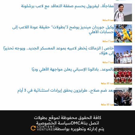
مفاجأة.. ليفربول يحسم صفقة التعاقد مع لاعب برشلونة
منذ 6 ساعة
وكيل جوردان مينديز يوضح لـ"بطولات" حقيقة عودة اللاعب إلى
حسابات الأهلي
منذ 7 ساعة
خاص | الزمالك يُخطر لاعبيه بموعد المعسكر الجديد.. ويوجه تحذيرًا
إلى هؤلاء
منذ 7 ساعة
بالموعد.. بادالونا الإسباني يعلن مواجهة الأهلي وديًا
منذ 10 ساعة
بعد ضم صلاح.. طرابزون يحقق إيرادات استثنائية في 3 أيام
منذ 10 ساعة
كافة الحقوق محفوظة لموقع
بطولات
اتصل بنا
DMCA
سياسة الخصوصية
يتم إدارته وتطويره بواسطة