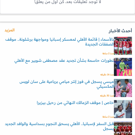
لا توجد تعليقات بعد. كن أول من يعلق!
المزيد
أحدث الأخبار
بالأسماء | قائمة الأهلي لمعسكر إسبانيا ومواجهة برشلونة.. موقف
الصفقات الجديدة
منذ 2 ساعة
تطورات حاسمة بشأن تجديد عقد مصطفى شوبير مع الأهلي
منذ 16 دقيقه
ميسي يسجل في فوز إنتر ميامي برباعية على سان لويس
المكسيكي
منذ 30 دقيقه
خاص | موقف الزمالك النهائي من رحيل بيزيرا
منذ 2 ساعة
قبل السفر لإسبانيا.. الأهلي يسحق النجوم بسداسية والوافد الجديد
يسجل