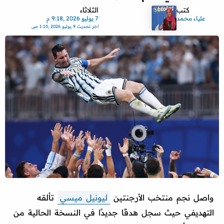
كتب
الثلاثاء
علياء محمد
7 يوليو 2026 ,9:18 م
اخر تحديث
9 يوليو 2026 ,1:10 ص
واصل نجم منتخب الأرجنتين
ليونيل ميسي
تألقه
التهديفي حيث سجل هدفًا جديدًا في النسخة الحالية من