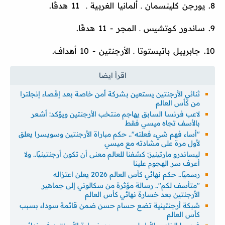
8. يورجن كلينسمان ـ ألمانيا الغربية ـ 11 هدفًا.
9. ساندور كوتشيس ـ المجر - 11 هدفًا.
10. جابرييل باتيستوتا ـ الأرجنتين - 10 أهداف.
ثنائي الأرجنتين يستعين بشركة أمن خاصة بعد إقصاء إنجلترا
من كأس العالم
لاعب فرنسا السابق يهاجم منتخب الأرجنتين ويؤكد: أشعر
بالأسف تجاه ميسي فقط
"أساء فهم شيء فعلته".. حكم مباراة الأرجنتين وسويسرا يعلق
لأول مرة على مشادته مع ميسي
ليساندرو مارتينيز: كشفنا للعالم معنى أن تكون أرجنتينيًا.. ولا
أعرف سر الهجوم علينا
رسميًا.. حكم نهائي كأس العالم 2026 يعلن اعتزاله
''متأسف لكم''.. رسالة مؤثرة من سكالوني إلى جماهير
الأرجنتين بعد خسارة نهائي كأس العالم
شبكة أرجنتينية تضع حسام حسن ضمن قائمة سوداء بسبب
كأس العالم