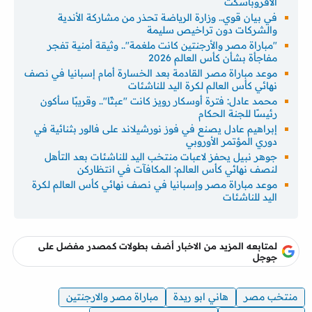
الأفروباسكت
في بيان قوي.. وزارة الرياضة تحذر من مشاركة الأندية
والشركات دون تراخيص سليمة
"مباراة مصر والأرجنتين كانت ملغمة".. وثيقة أمنية تفجر
مفاجأة بشأن كأس العالم 2026
موعد مباراة مصر القادمة بعد الخسارة أمام إسبانيا في نصف
نهائي كأس العالم لكرة اليد للناشئات
محمد عادل: فترة أوسكار رويز كانت "عبثًا".. وقريبًا سأكون
رئيسًا للجنة الحكام
إبراهيم عادل يصنع في فوز نورشيلاند على فالور بثنائية في
دوري المؤتمر الأوروبي
جوهر نبيل يحفز لاعبات منتخب اليد للناشئات بعد التأهل
لنصف نهائي كأس العالم: المكافآت في انتظاركن
موعد مباراة مصر وإسبانيا في نصف نهائي كأس العالم لكرة
اليد للناشئات
لمتابعه المزيد من الاخبار أضف بطولات كمصدر مفضل على
جوجل
منتخب مصر
هاني ابو ريدة
مباراة مصر والارجنتين