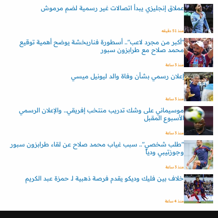
عملاق إنجليزي يبدأ اتصالات غير رسمية لضم مرموش
منذ 51 دقيقه
"أكبر من مجرد لاعب".. أسطورة فناربخشة يوضح أهمية توقيع
محمد صلاح مع طرابزون سبور
منذ 3 ساعة
إعلان رسمي بشأن وفاة والد ليونيل ميسي
منذ 3 ساعة
موسيماني على وشك تدريب منتخب إفريقي.. والإعلان الرسمي
الأسبوع المقبل
منذ 3 ساعة
"طلب شخصي".. سبب غياب محمد صلاح عن لقاء طرابزون سبور
وجوزتيبي ودياً
منذ 3 ساعة
خلاف بين فليك وديكو يقدم فرصة ذهبية لـ حمزة عبد الكريم
منذ 4 ساعة