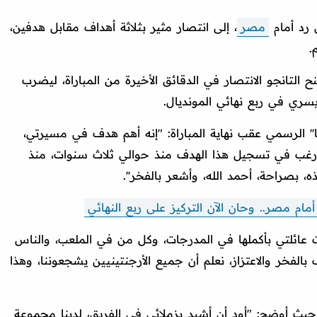
 رد أمام
مصر
، إلى انتصار مثير بثلاثة أهداف مقابل هدفين،
.
ح التانجو الانتصار في الدقائق الأخيرة من المباراة، ليضرب
يسري في ربع نهائي المونديال.
'' الرسمي عقب نهاية المباراة: "إنه أهم هدف في مسيرتي،
رغب في تسجيل هذا الهدف منذ حوالي ثلاث سنوات، منذ
بصراحة، أحمد الله، وأشعر بالفخر''.
أمام مصر.. وحان الآن التركيز على ربع النهائي
 عائلتي بأكملها في المدرجات، وكل من في الملعب، والناس
لفخر والاعتزاز، نعلم أن جميع الأرجنتينيين يشجعوننا، وهذا
حيث أوضح: "أود أن أشيد بزملائي في الفريق، لدينا مجموعة