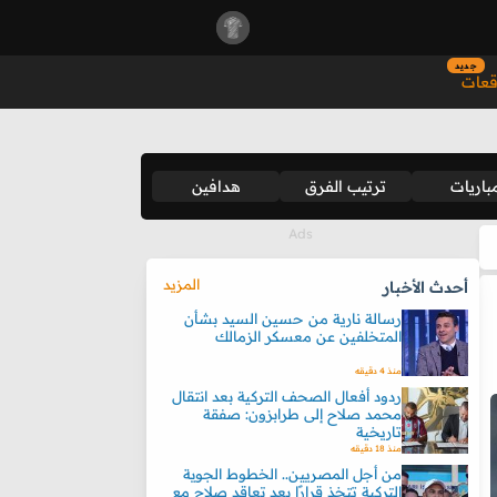
جديد
قعات
باريات
ترتيب الفرق
هدافين
المزيد
أحدث الأخبار
رسالة نارية من حسين السيد بشأن
المتخلفين عن معسكر الزمالك
منذ 4 دقيقه
ردود أفعال الصحف التركية بعد انتقال
محمد صلاح إلى طرابزون: صفقة
تاريخية
منذ 18 دقيقه
من أجل المصريين.. الخطوط الجوية
التركية تتخذ قرارًا بعد تعاقد صلاح مع