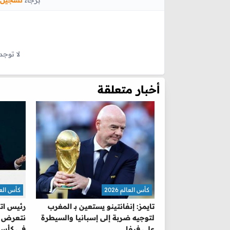
لا توجد
أخبار متعلقة
كأس العالم 2026
كأس العالم 
تايمز: إنفانتينو يستعين بـ المغرب
رئيس اتح
لتوجيه ضربة إلى إسبانيا والسيطرة
نتعرض للا
على فيفا
في كأس 