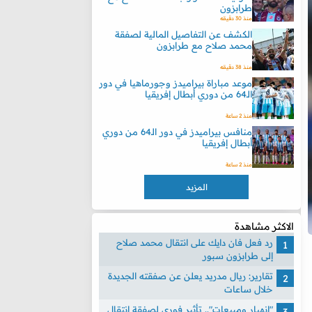
طرابزون
منذ 30 دقيقه
الكشف عن التفاصيل المالية لصفقة
محمد صلاح مع طرابزون
منذ 38 دقيقه
موعد مباراة بيراميدز وجورماهيا في دور
الـ64 من دوري أبطال إفريقيا
منذ 2 ساعة
منافس بيراميدز في دور الـ64 من دوري
أبطال إفريقيا
منذ 2 ساعة
المزيد
الاكثر مشاهدة
رد فعل فان دايك على انتقال محمد صلاح
إلى طرابزون سبور
تقارير: ريال مدريد يعلن عن صفقته الجديدة
خلال ساعات
"انهيار ومبيعات".. تأثير فوري لصفقة انتقال