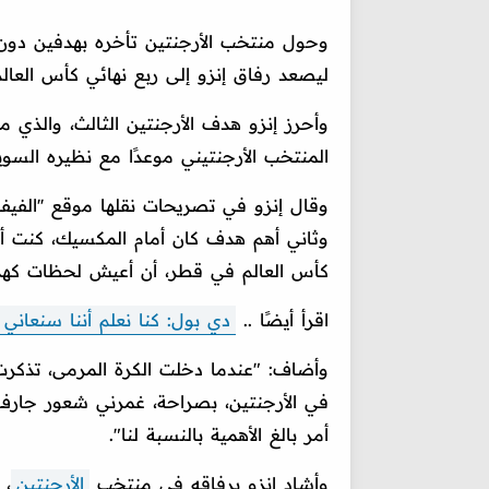
وحول منتخب الأرجنتين تأخره بهدفين دون
ليصعد رفاق إنزو إلى ربع نهائي كأس العالم
وأحرز إنزو هدف الأرجنتين الثالث، والذي من
المنتخب الأرجنتيني موعدًا مع نظيره السو
وقال إنزو في تصريحات نقلها موقع ''الفيفا
وثاني أهم هدف كان أمام المكسيك، كنت أ
كأس العالم في قطر، أن أعيش لحظات كهذه، 
اقرأ أيضًا ..
دي بول: كنا نعلم أننا سنعاني 
وأضاف: "عندما دخلت الكرة المرمى، تذكرت
في الأرجنتين، بصراحة، غمرني شعور جارف با
أمر بالغ الأهمية بالنسبة لنا".
وأشاد إنزو برفاقه في منتخب
الأرجنتين
، 