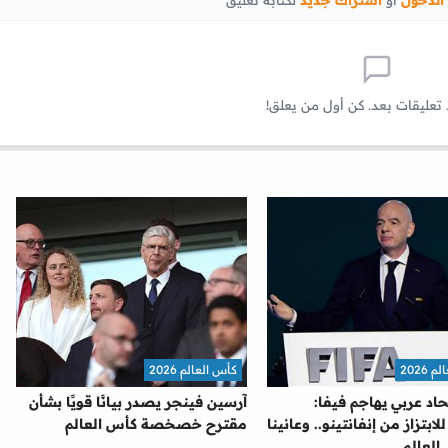
 تعليقات بعد. كن أول من يعلق!
2026
كأس العالم 2026
اد عربي يهاجم فيفا:
آرسين فينجر يصدر بيانًا قويًا بشأن
بتزاز من إنفانتينو.. وعانينا
مقترح خصخصة كأس العالم
العالم