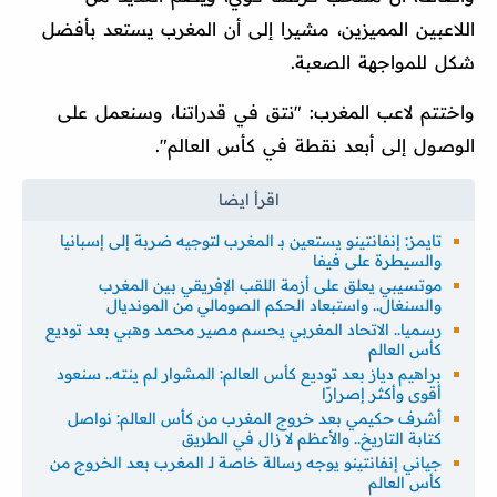
اللاعبين المميزين، مشيرا إلى أن المغرب يستعد بأفضل
شكل للمواجهة الصعبة.
واختتم لاعب المغرب: "نتق في قدراتنا، وسنعمل على
الوصول إلى أبعد نقطة في كأس العالم".
تايمز: إنفانتينو يستعين بـ المغرب لتوجيه ضربة إلى إسبانيا
والسيطرة على فيفا
موتسيبي يعلق على أزمة اللقب الإفريقي بين المغرب
والسنغال.. واستبعاد الحكم الصومالي من المونديال
رسميا.. الاتحاد المغربي يحسم مصير محمد وهبي بعد توديع
كأس العالم
براهيم دياز بعد توديع كأس العالم: المشوار لم ينته.. سنعود
أقوى وأكثر إصرارًا
أشرف حكيمي بعد خروج المغرب من كأس العالم: نواصل
كتابة التاريخ.. والأعظم لا زال في الطريق
جياني إنفانتينو يوجه رسالة خاصة لـ المغرب بعد الخروج من
كأس العالم