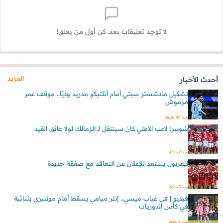
لا توجد تعليقات بعد. كن أول من يعلق!
المزيد
أحدث الأخبار
تشكيل مانشستر سيتي أمام أتلتيكو مدريد وديًا.. موقف عمر
مرموش
منذ 40 دقيقه
شوبير: لاعب الأهلي كان سينتقل لـ الزمالك لولا عائق القيد
منذ 2 ساعة
ليفربول يستعد للإعلان عن التعاقد مع صفقة جديدة
منذ 3 ساعة
فيديو | في غياب ميسي.. إنتر ميامي يسقط أمام مونتيري بثنائية
في كأس الدوريات
منذ 4 ساعة