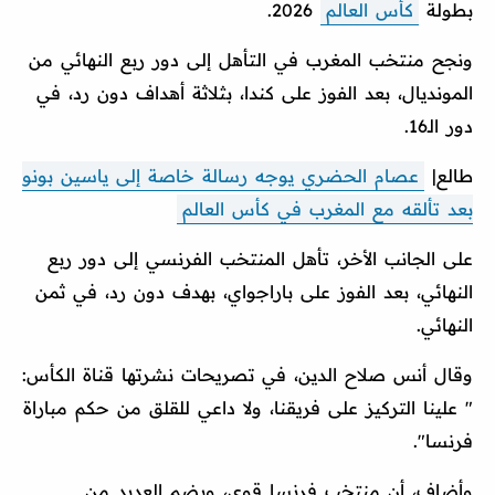
بطولة
كأس العالم
2026.
ونجح منتخب المغرب في التأهل إلى دور ربع النهائي من
المونديال، بعد الفوز على كندا، بثلاثة أهداف دون رد، في
دور الـ16.
طالع|
عصام الحضري يوجه رسالة خاصة إلى ياسين بونو
بعد تألقه مع المغرب في كأس العالم
على الجانب الأخر، تأهل المنتخب الفرنسي إلى دور ربع
النهائي، بعد الفوز على باراجواي، بهدف دون رد، في ثمن
النهائي.
وقال أنس صلاح الدين، في تصريحات نشرتها قناة الكأس:
" علينا التركيز على فريقنا، ولا داعي للقلق من حكم مباراة
فرنسا".
وأضاف، أن منتخب فرنسا قوي، ويضم العديد من