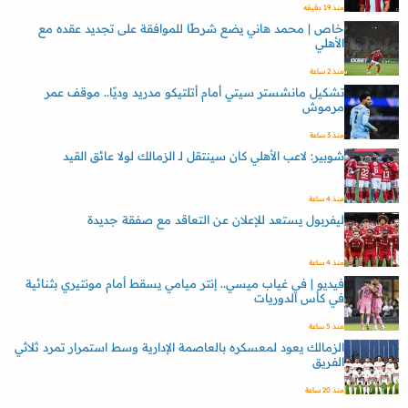
منذ 19 دقيقه
خاص | محمد هاني يضع شرطًا للموافقة على تجديد عقده مع
الأهلي
منذ 2 ساعة
تشكيل مانشستر سيتي أمام أتلتيكو مدريد وديًا.. موقف عمر
مرموش
منذ 3 ساعة
شوبير: لاعب الأهلي كان سينتقل لـ الزمالك لولا عائق القيد
منذ 4 ساعة
ليفربول يستعد للإعلان عن التعاقد مع صفقة جديدة
منذ 4 ساعة
فيديو | في غياب ميسي.. إنتر ميامي يسقط أمام مونتيري بثنائية
في كأس الدوريات
منذ 5 ساعة
الزمالك يعود لمعسكره بالعاصمة الإدارية وسط استمرار تمرد ثلاثي
الفريق
منذ 20 ساعة