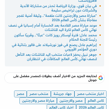
الأفروباسكت
في بيان قوي.. وزارة الرياضة تحذر من مشاركة الأندية
والشركات دون تراخيص سليمة
"مباراة مصر والأرجنتين كانت ملغمة".. وثيقة أمنية تفجر
مفاجأة بشأن كأس العالم 2026
موعد مباراة مصر القادمة بعد الخسارة أمام إسبانيا في نصف
نهائي كأس العالم لكرة اليد للناشئات
محمد عادل: فترة أوسكار رويز كانت "عبثًا".. وقريبًا سأكون
رئيسًا للجنة الحكام
إبراهيم عادل يصنع في فوز نورشيلاند على فالور بثنائية في
دوري المؤتمر الأوروبي
جوهر نبيل يحفز لاعبات منتخب اليد للناشئات بعد التأهل
لنصف نهائي كأس العالم: المكافآت في انتظاركن
لمتابعه المزيد من الاخبار أضف بطولات كمصدر مفضل على
جوجل
اخبار منتخب مصر
جهاد جريشة
منتخب مصر
مصر
كاس العالم
مصر والارجنتين
مباراة مصر والارجنتين
كاس العالم 2026
اخبار كاس العالم