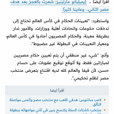
اقرأ أيضًا ..
إيميليانو مارتينيز: شعرت بالعجز بعد هدف
مصر الثاني.. وعانينا كثيرًا
واستطرد: "تعيينات الحكام في كأس العالم تحتاج إلى
تدخلات حكومات واتحادات أهلية ووزارات، والأمور تدار
بطريقة معينة، والحكام المصريون أجادوا في كأس العالم،
ومعيار التعيينات في البطولة غير مضبوط".
وأتم: "شيء غير منطقي أن يتم تعيين حكام مصريين
لمباراتين فقط، ولا أتوقع توقيع عقوبات على حسام
حسن، لأن فيفا والعالم كله لديه اقتناع بتعرض منتخب
مصر لظلم تحكيمي".
لاعب سانتوس: هدفي اللعب مع منتخب مصر وأتمنى مواصلة
التألق
منتخب ناشئات السلة يكتسح بنين في ثاني مواجهاته ببطولة