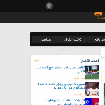
جديد
قعات
باريات
ترتيب الفرق
هدافين
المزيد
أحدث الأخبار
تقارير: صن داونز يرفض بيع لاعبه إلى
الأهلي
منذ 13 دقيقه
سبورت: مورينيو يجهز خطة خاصة لـ
ديوماندي مع ريال مدريد
منذ 15 دقيقه
القنوات الناقلة لمباراة برشلونة
وأودينيزي الودية اليوم