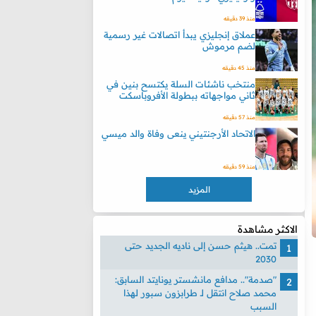
منذ 39 دقيقه
عملاق إنجليزي يبدأ اتصالات غير رسمية
لضم مرموش
منذ 45 دقيقه
منتخب ناشئات السلة يكتسح بنين في
ثاني مواجهاته ببطولة الأفروباسكت
منذ 57 دقيقه
الاتحاد الأرجنتيني ينعى وفاة والد ميسي
منذ 59 دقيقه
المزيد
الاكثر مشاهدة
تمت.. هيثم حسن إلى ناديه الجديد حتى
2030
"صدمة".. مدافع مانشستر يونايتد السابق:
محمد صلاح انتقل لـ طرابزون سبور لهذا
السبب