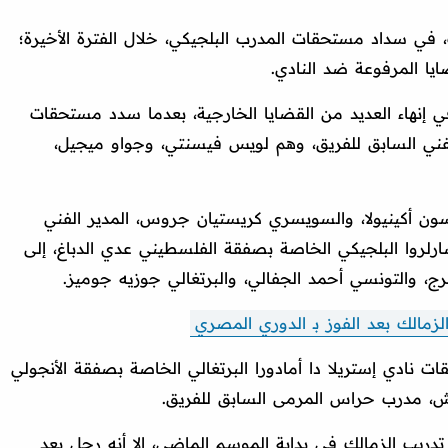
 في سداد مستحقات المدرب البلجيكي، خلال الفترة الأخيرة؛
يا المرفوعة ضد النادي.
ي إنهاء العديد من القضايا الخارجية، بعدما سدد مستحقات
لفني السابق للفريق، وهم لويس فيسنتي، وجواو ميجيل،
ن أكينيولا، والسويسري كريستيان جروس، المدير الفني
رلروا البلجيكي الخاصة بصفقة الفلسطيني عدي الدباغ، إلى
 والتونسي أحمد الجفالي، والبرتغالي جوزيه جوميز.
لزمالك بعد الفوز بـ الدوري المصري
ت نادي إستريلا دا أمادورا البرتغالي الخاصة بصفقة الأنجولي
ش، مدرب حراس المرمى السابق للفريق.
 تدريب الزمالك في بداية الموسم الماضي، إلا أنه رحل بعد