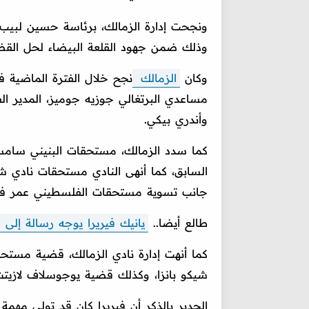
ونجحت إدارة الزمالك، برئاسة حسين لبيب،
وذلك ضمن جهود القلعة البيضاء لحل القضا
وكان
الزمالك
نجح خلال الفترة الماضية ف
مساعدي البرتغالي جوزيه جوميز، المدير ا
وأندري بيكي.
كما سدد الزمالك، مستحقات البنيني سامسو
السابق، كما أنهى النادي مستحقات نادي شا
جانب تسوية مستحقات الفلسطيني عمر فرج،
طالع أيضا..
يانيك فيريرا يوجه رسالة إلى ا
كما أنهت إدارة نادي الزمالك، قضية مستحقا
شيكو بانزا، وكذلك قضية يوجوسلاف لازيت
الجدير بالذكر أن فيريرا كان قد تولي مهمة