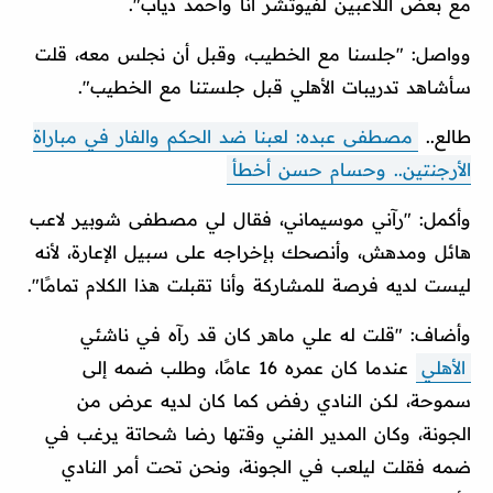
مع بعض اللاعبين لفيوتشر أنا وأحمد دياب".
وواصل: "جلسنا مع الخطيب، وقبل أن نجلس معه، قلت
سأشاهد تدريبات الأهلي قبل جلستنا مع الخطيب".
طالع..
مصطفى عبده: لعبنا ضد الحكم والفار في مباراة
الأرجنتين.. وحسام حسن أخطأ
وأكمل: "رآني موسيماني، فقال لي مصطفى شوبير لاعب
هائل ومدهش، وأنصحك بإخراجه على سبيل الإعارة، لأنه
ليست لديه فرصة للمشاركة وأنا تقبلت هذا الكلام تمامًا".
وأضاف: "قلت له علي ماهر كان قد رآه في ناشئي
الأهلي
عندما كان عمره 16 عامًا، وطلب ضمه إلى
سموحة، لكن النادي رفض كما كان لديه عرض من
الجونة، وكان المدير الفني وقتها رضا شحاتة يرغب في
ضمه فقلت ليلعب في الجونة، ونحن تحت أمر النادي