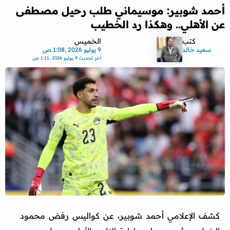
أحمد شوبير: موسيماني طلب رحيل مصطفى
عن الأهلي.. وهكذا رد الخطيب
كتب
الخميس
سعيد خالد
9 يوليو 2026 ,1:08 ص
اخر تحديث
9 يوليو 2026 ,1:11 ص
كشف الإعلامي أحمد شوبير، عن كواليس رفض محمود