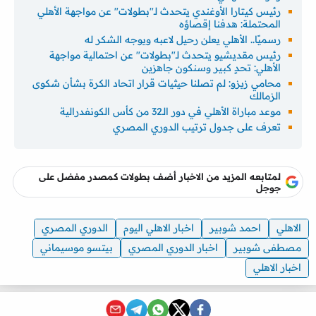
رئيس كيتارا الأوغندي يتحدث لـ"بطولات" عن مواجهة الأهلي
المحتملة: هدفنا إقصاؤه
رسميًا.. الأهلي يعلن رحيل لاعبه ويوجه الشكر له
رئيس مقديشيو يتحدث لـ"بطولات" عن احتمالية مواجهة
الأهلي: تحدٍ كبير وسنكون جاهزين
محامي زيزو: لم تصلنا حيثيات قرار اتحاد الكرة بشأن شكوى
الزمالك
موعد مباراة الأهلي في دور الـ32 من كأس الكونفدرالية
تعرف على جدول ترتيب الدوري المصري
لمتابعه المزيد من الاخبار أضف بطولات كمصدر مفضل على
جوجل
الاهلي
احمد شوبير
اخبار الاهلي اليوم
الدوري المصري
مصطفى شوبير
اخبار الدوري المصري
بيتسو موسيماني
اخبار الاهلي