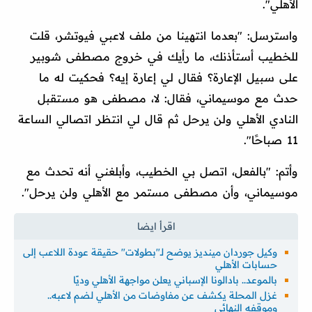
الأهلي".
واسترسل: "بعدما انتهينا من ملف لاعبي فيوتشر، قلت
للخطيب أستأذنك، ما رأيك في خروج مصطفى شوبير
على سبيل الإعارة؟ فقال لي إعارة إيه؟ فحكيت له ما
حدث مع موسيماني، فقال: لا، مصطفى هو مستقبل
النادي الأهلي ولن يرحل ثم قال لي انتظر اتصالي الساعة
11 صباحًا".
وأتم: "بالفعل، اتصل بي الخطيب، وأبلغني أنه تحدث مع
موسيماني، وأن مصطفى مستمر مع الأهلي ولن يرحل".
وكيل جوردان مينديز يوضح لـ"بطولات" حقيقة عودة اللاعب إلى
حسابات الأهلي
بالموعد.. بادالونا الإسباني يعلن مواجهة الأهلي وديًا
غزل المحلة يكشف عن مفاوضات من الأهلي لضم لاعبه..
وموقفه النهائي