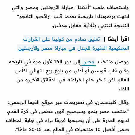
واستضاف ملعب "أتلانتا" مباراة الأرجنتين ومصر والتي
انتهت بريمونتادا تاريخية بعدما قلب "راقصو التانجو"
النتيجة لتنتهي بثلاثية مقابل هدفين.
اقرأ أيضًا |
تعليق صادم من كولينا على القرارات
التحكيمية المثيرة للجدل في مباراة مصر والأرجنتين
ووصل منتخب
مصر
إلى دور الـ16 لأول مرة في تاريخه
وكان قاب قوسين أو أدنى من بلوغ ربع النهائي لكأس
العالم لكن تبخر حلم الفراعنة في الدقائق الأخيرة من
اللقاء.
وقال كلينسمان، في تصريحات عبر موقع الفيفا الرسمي:
"منتخب مصر ينمو وسيصبح قوى عظمى في كرة القدم،
لديهم القدرة على أن يصبحوا فريقًا نراه في نهاية المطاف
ضمن أفضل 10 منتخبات في العالم بعد 15-20 عامًا".