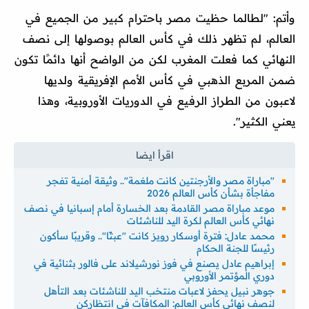
وأتم: "لطالما حظيت مصر باحترام كبير من الجميع في
العالم، لم تظهر ذلك في كأس العالم بوصولها إلى نصف
النهائي كما فعلت المغرب لكن من الواضح أنها دائمًا تكون
ضمن المربع الذهبي في كأس الأمم الإفريقية ولديها
لاعبون من الطراز الرفيع في الدوريات الأوروبية، وهذا
يعني الكثير".
"مباراة مصر والأرجنتين كانت ملغمة".. وثيقة أمنية تفجر
مفاجأة بشأن كأس العالم 2026
موعد مباراة مصر القادمة بعد الخسارة أمام إسبانيا في نصف
نهائي كأس العالم لكرة اليد للناشئات
محمد عادل: فترة أوسكار رويز كانت "عبثًا".. وقريبًا سأكون
رئيسًا للجنة الحكام
إبراهيم عادل يصنع في فوز نورشيلاند على فالور بثنائية في
دوري المؤتمر الأوروبي
جوهر نبيل يحفز لاعبات منتخب اليد للناشئات بعد التأهل
لنصف نهائي كأس العالم: المكافآت في انتظاركن