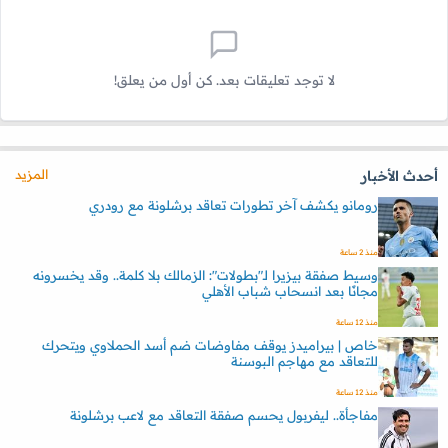
لا توجد تعليقات بعد. كن أول من يعلق!
المزيد
أحدث الأخبار
رومانو يكشف آخر تطورات تعاقد برشلونة مع رودري
منذ 2 ساعة
وسيط صفقة بيزيرا لـ"بطولات": الزمالك بلا كلمة.. وقد يخسرونه
مجانًا بعد انسحاب شباب الأهلي
منذ 12 ساعة
خاص | بيراميدز يوقف مفاوضات ضم أسد الحملاوي ويتحرك
للتعاقد مع مهاجم البوسنة
منذ 12 ساعة
مفاجأة.. ليفربول يحسم صفقة التعاقد مع لاعب برشلونة