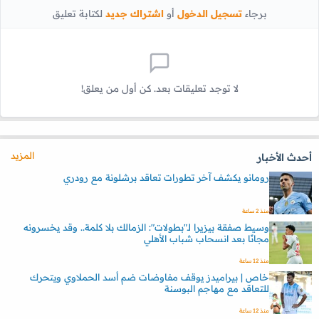
برجاء
تسجيل الدخول
أو
اشتراك جديد
لكتابة تعليق
لا توجد تعليقات بعد. كن أول من يعلق!
المزيد
أحدث الأخبار
رومانو يكشف آخر تطورات تعاقد برشلونة مع رودري
منذ 2 ساعة
وسيط صفقة بيزيرا لـ"بطولات": الزمالك بلا كلمة.. وقد يخسرونه
مجانًا بعد انسحاب شباب الأهلي
منذ 12 ساعة
خاص | بيراميدز يوقف مفاوضات ضم أسد الحملاوي ويتحرك
للتعاقد مع مهاجم البوسنة
منذ 12 ساعة