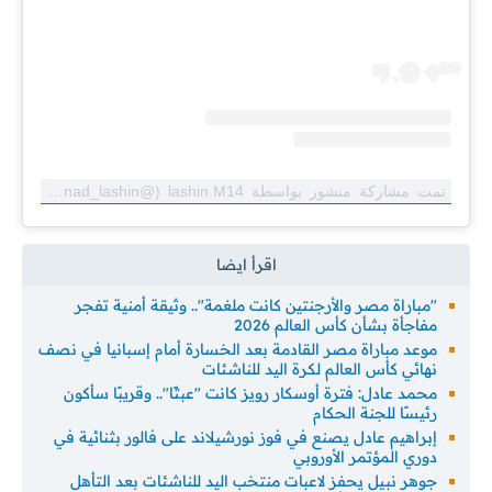
تمت مشاركة منشور بواسطة ‏‎lashin.M14‎‏ (@‏‎muhannad_lashin‎‏)
"مباراة مصر والأرجنتين كانت ملغمة".. وثيقة أمنية تفجر
مفاجأة بشأن كأس العالم 2026
موعد مباراة مصر القادمة بعد الخسارة أمام إسبانيا في نصف
نهائي كأس العالم لكرة اليد للناشئات
محمد عادل: فترة أوسكار رويز كانت "عبثًا".. وقريبًا سأكون
رئيسًا للجنة الحكام
إبراهيم عادل يصنع في فوز نورشيلاند على فالور بثنائية في
دوري المؤتمر الأوروبي
جوهر نبيل يحفز لاعبات منتخب اليد للناشئات بعد التأهل