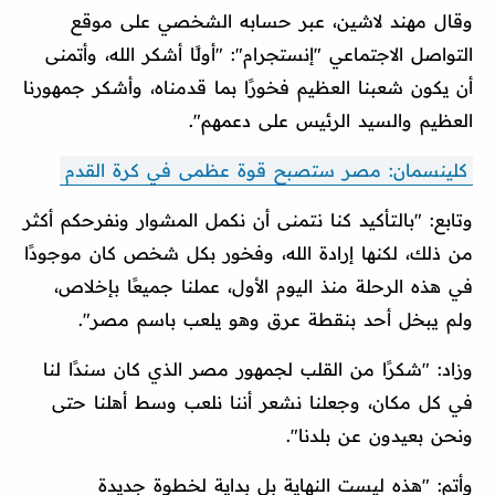
وقال مهند لاشين، عبر حسابه الشخصي على موقع
التواصل الاجتماعي "إنستجرام": "أولًا أشكر الله، وأتمنى
أن يكون شعبنا العظيم فخورًا بما قدمناه، وأشكر جمهورنا
العظيم والسيد الرئيس على دعمهم".
كلينسمان: مصر ستصبح قوة عظمى في كرة القدم
وتابع: "بالتأكيد كنا نتمنى أن نكمل المشوار ونفرحكم أكثر
من ذلك، لكنها إرادة الله، وفخور بكل شخص كان موجودًا
في هذه الرحلة منذ اليوم الأول، عملنا جميعًا بإخلاص،
ولم يبخل أحد بنقطة عرق وهو يلعب باسم مصر".
وزاد: "شكرًا من القلب لجمهور مصر الذي كان سندًا لنا
في كل مكان، وجعلنا نشعر أننا نلعب وسط أهلنا حتى
ونحن بعيدون عن بلدنا".
وأتم: "هذه ليست النهاية بل بداية لخطوة جديدة