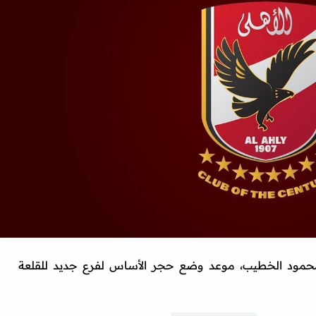
محمود الخطيب، موعد وضع حجر الأساس لفرع جديد للقلعة