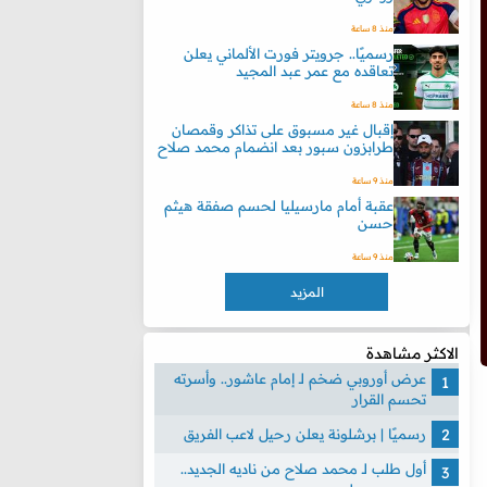
منذ 8 ساعة
رسميًا.. جرويتر فورت الألماني يعلن
تعاقده مع عمر عبد المجيد
منذ 8 ساعة
إقبال غير مسبوق على تذاكر وقمصان
طرابزون سبور بعد انضمام محمد صلاح
منذ 9 ساعة
عقبة أمام مارسيليا لحسم صفقة هيثم
حسن
منذ 9 ساعة
المزيد
الاكثر مشاهدة
عرض أوروبي ضخم لـ إمام عاشور.. وأسرته
تحسم القرار
رسميًا | برشلونة يعلن رحيل لاعب الفريق
أول طلب لـ محمد صلاح من ناديه الجديد..