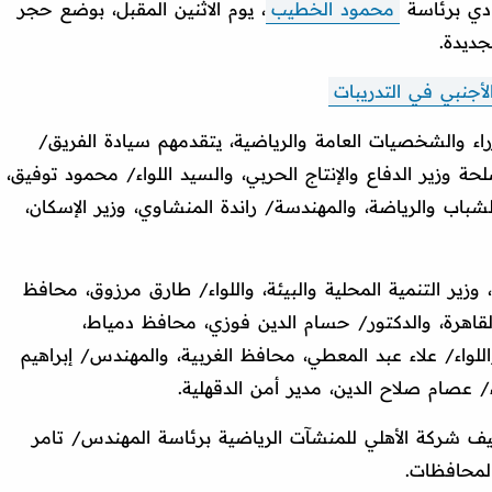
ادي برئاسة
محمود الخطيب
، يوم الاثنين المقبل، بوضع حجر
جديدة.
أجنبي في التدريبات
راء والشخصيات العامة والرياضية، يتقدمهم سيادة الفريق/
حة وزير الدفاع والإنتاج الحربي، والسيد اللواء/ محمود توفيق،
الشباب والرياضة، والمهندسة/ راندة المنشاوي، وزير الإسكان،
زير التنمية المحلية والبيئة، واللواء/ طارق مرزوق، محافظ
القاهرة، والدكتور/ حسام الدين فوزي، محافظ دمياط،
اللواء/ علاء عبد المعطي، محافظ الغربية، والمهندس/ إبراهيم
/ عصام صلاح الدين، مدير أمن الدقهلية.
يف شركة الأهلي للمنشآت الرياضية برئاسة المهندس/ تامر
المحافظات.