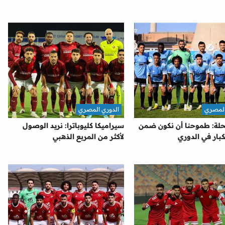
المصري
الدوري المصري
حلة: طموحنا أن نكون ضمن
سيراميكا كليوباترا: نريد الوصول
كبار في الدوري
لأكثر من المربع الذهبي