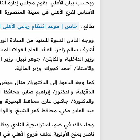
وبحسب بيان الأهلي، يقوم مجلس إدارة الن
الأساس لفرع الأهلي في مدينة المنصورة ال
طالع..
خاص | موعد انتظام رباعي الأهلي ال
ووجه النادي الدعوة للعديد من السادة الوز
أشرف سالم زاهر، القائد العام للقوات المسل
وزير الداخلية، والكابتن/ جوهر نبيل، وزير 
والأستاذ/ أحمد كجوك، وزير المالية.
كما وجه الدعوة إلى الدكتورة/ منال عوض، و
الدقهلية، والدكتور/ إبراهيم صابر، محافظ 
والدكتورة/ جاكلين عازر، محافظ البحيرة، و
عبد القادر مكي، محافظ كفر الشيخ، واللواء
وجاء ذلك في ضوء استراتيجية النادي وتكل
ناصر بمنح الأولوية لملف فروع الأهلي في 