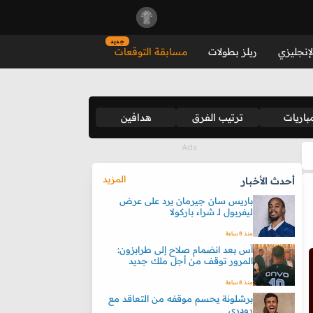
جديد
لإنجليزي
ريلز بطولات
مسابقة التوقعات
باريات
ترتيب الفرق
هدافين
المزيد
أحدث الأخبار
باريس سان جيرمان يرد على عرض
ليفربول لـ شراء باركولا
منذ 8 ساعة
آس بعد انضمام صلاح إلى طرابزون:
المرور توقف من أجل ملك جديد
منذ 8 ساعة
برشلونة يحسم موقفه من التعاقد مع
رودري