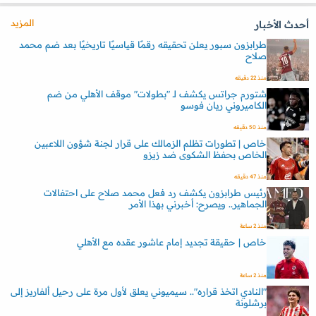
المزيد
أحدث الأخبار
طرابزون سبور يعلن تحقيقه رقمًا قياسيًا تاريخيًا بعد ضم محمد
صلاح
منذ 22 دقيقه
شتورم جراتس يكشف لـ "بطولات" موقف الأهلي من ضم
الكاميروني ريان فوسو
منذ 50 دقيقه
خاص | تطورات تظلم الزمالك على قرار لجنة شؤون اللاعبين
الخاص بحفظ الشكوى ضد زيزو
منذ 47 دقيقه
رئيس طرابزون يكشف رد فعل محمد صلاح على احتفالات
الجماهير.. ويصرح: أخبرني بهذا الأمر
منذ 2 ساعة
خاص | حقيقة تجديد إمام عاشور عقده مع الأهلي
منذ 2 ساعة
"النادي اتخذ قراره".. سيميوني يعلق لأول مرة على رحيل ألفاريز إلى
برشلونة