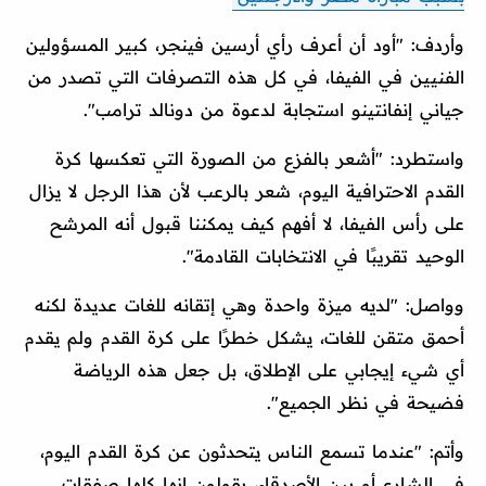
وأردف: "أود أن أعرف رأي أرسين فينجر، كبير المسؤولين
الفنيين في الفيفا، في كل هذه التصرفات التي تصدر من
جياني إنفانتينو استجابة لدعوة من دونالد ترامب".
واستطرد: "أشعر بالفزع من الصورة التي تعكسها كرة
القدم الاحترافية اليوم، شعر بالرعب لأن هذا الرجل لا يزال
على رأس الفيفا، لا أفهم كيف يمكننا قبول أنه المرشح
الوحيد تقريبًا في الانتخابات القادمة".
وواصل: "لديه ميزة واحدة وهي إتقانه للغات عديدة لكنه
أحمق متقن للغات، يشكل خطرًا على كرة القدم ولم يقدم
أي شيء إيجابي على الإطلاق، بل جعل هذه الرياضة
فضيحة في نظر الجميع".
وأتم: "عندما تسمع الناس يتحدثون عن كرة القدم اليوم،
في الشارع أو بين الأصدقاء، يقولون إنها كلها صفقات