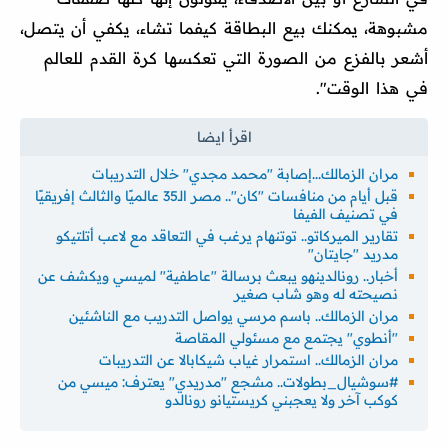
مشبوهة، يمكنك بيع البطاقة كيفما تشاء، يكفي أن يتصل،
أشعر بالفزع من الصورة التي تعكسها كرة القدم للعالم
في هذا الوقت".
مران الزمالك...إصابة "محمد مجدي" خلال التدريبات
قبل أيام من منافسات "كان".. مصر الـ35 عالميًا والثالث إفريقيًا
في تصنيف الفيفا
تقارير الميركاتو.. توتنهام يرغب في التعاقد مع لاعب أتلتيكو
مدريد "جايتان"
أخبار.. رونالدينهو يبعث برسالة "عاطفية" لميسي ويكشف عن
نصيحته له وهو شاب صغير
مران الزمالك.. باسم مرسي يواصل التدريب مع الناشئين
"أنطوي" يجتمع مع مسئولي المقاصة
مران الزمالك.. استمرار غياب شيكابالا عن التدريبات
#سوشيال_بطولات.. مشجع "مدريدي" يعترف: ميسي من
كوكب آخر ولا يعجبني كريستيانو رونالدو