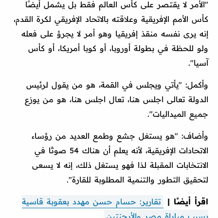
"الأمر لا يقتصر على كأس العالم فقط بل يشمل أيضًا
كأس الأمم الإفريقية وعلاقته بالاتحاد الإفريقي لكرة القدم،
إنه يرى نفسه منقذ إفريقيا وهو أمر لا يجرؤ على فعله
ولو للحظة في بطولة أوروبا، أو كوبا أمريكا، أو كأس
آسيا".
وأكمل: "يأتي ويجلس في القمة، هو من يقول لرئيس
الدولة تعالى اجلس هنا، تعال اجلس هنا، هو من يوزع
جميع الميداليات".
وأضاف: "هو يستغل جشع وطمع العديد من رؤساء
الاتحادات الإفريقية، لأنه يعلم أن هناك 54 صوتًا في
الانتخابات المقبلة لذا فهو يستغل ذلك، إنه لا يسعى
لتحقيق التطور والتنمية المطلوبة للقارة".
اقرأ أيضًا |
تقارير: حسام حسن مهدد بعقوبة قاسية
بسبب مباراة مصر والأرجنتين