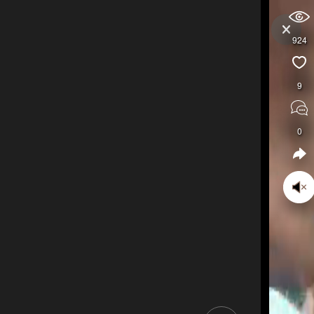
924
9
0