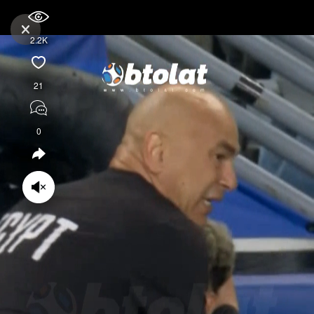
2.2K
21
0