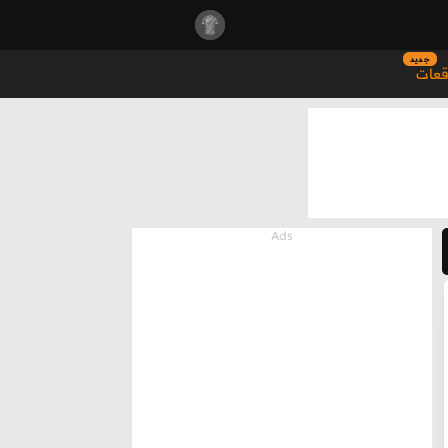
جديد
قعات