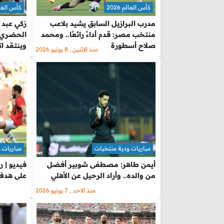
كأس العالم 2026
كأس العالم 
مدرب البرازيل السابق يشيد بلاعب
زكي عبد 
منتخب مصر: قدم أداءً رائعًا.. ومحمد
الحضري 
صلاح أسطورة
وينتقد ات
منذ الإثنين , 8 يونيو 2026
مباريات ودية منتخبات
مباريات 
أيمن طاهر: مصطفى شوبير أفضل
فيديو | 
من والده.. وأراد الرحيل عن الأهلي
على هدف 
منذ الاحد , 7 يونيو 2026