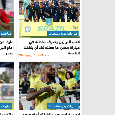
مباريات ودية منتخبات
مباريات 
لاعب البرازيل يعترف بخطئه في
ماركا عن
مباراة مصر: ما فعلته كاد أن يكلفنا
أمام البر
النتيجة
مصر
منذ الاحد , 7 يونيو 2026
مباريات ودية منتخبات
مباريات 
إيجور تياجو بعد مشاركته أمام مصر:
منتخب ال