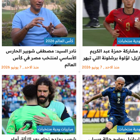
ودية منتخبات
كأس العالم 2026
 مشاركة حمزة عبد الكريم
نادر السيد: مصطفى شوبير الحارس
ازيل: لؤلوة برشلونة التي تبهر
الأساسي لمنتخب مصر في كأس
العالم
منذ الاحد , 7 يونيو 2026
منذ الاحد , 7 يونيو 2026
ودية منتخبات
مباريات ودية منتخبات
برازيل يوضح حالة ويسلي
شوبير يمتدح نجله بعد التألق أمام