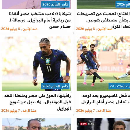
2026
كأس العالم 2026
الفتاح: تعجبت من تصريحات
شيكابالا: لاعب منتخب مصر أنقذنا
بشأن مصطفى شوبير..
من رباعية أمام البرازيل.. ورسالة لـ
حاد الكرة
حسام حسن
منذ الإثنين , 8 يونيو 2026
منذ الإثنين , 8 يونيو 2026
ودية منتخبات
كأس العالم 2026
رد فعل كاسيميرو بعد لومه
رافينها: الفوز على مصر يمنحنا الثقة
تعادل مصر أمام البرازيل
قبل المونديال.. ولا بديل عن تتويج
البرازيل
منذ الاحد , 7 يونيو 2026
منذ الاحد , 7 يونيو 2026