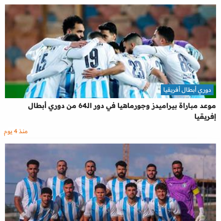
دوري أبطال أفريقيا
موعد مباراة بيراميدز وجورماهيا في دور الـ64 من دوري أبطال
إفريقيا
منذ 4 يوم