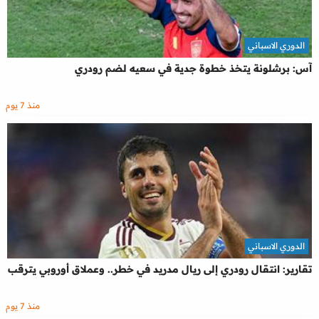
الدوري الاسباني
آس: برشلونة يتخذ خطوة جدية في سعيه لضم رودري
منذ 7 يوم
الدوري الاسباني
تقارير: انتقال رودري إلى ريال مدريد في خطر.. وعملاق أوروبي يترقب
منذ 7 يوم