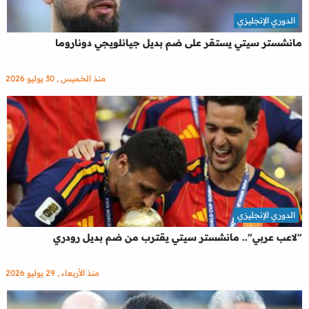
الدوري الإنجليزي
مانشستر سيتي يستقر على ضم بديل جيانلويجي دوناروما
منذ الخميس , 30 يوليو 2026
الدوري الإنجليزي
"لاعب عربي".. مانشستر سيتي يقترب من ضم بديل رودري
منذ الأربعاء , 29 يوليو 2026