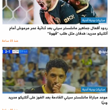
مباريات ودية أندية
ردود أفعال جماهير مانشستر سيتي بعد ثنائية عمر مرموش أمام
أتلتيكو مدريد: هدفان مثل طلب "قهوة"
منذ 15 ساعة
مباريات ودية أندية
موعد مباراة مانشستر سيتي القادمة بعد الفوز على أتلتيكو مدريد
وديًا
منذ 15 ساعة