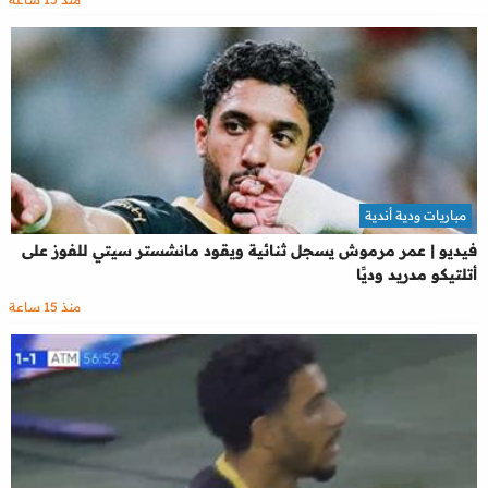
مباريات ودية أندية
فيديو | عمر مرموش يسجل ثنائية ويقود مانشستر سيتي للفوز على
أتلتيكو مدريد وديًا
منذ 15 ساعة