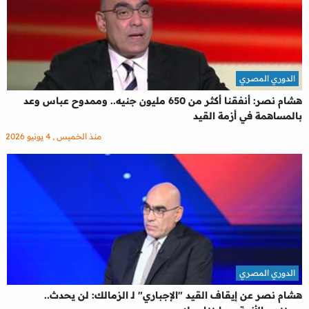
الدوري المصري
هشام نصر: أنفقنا أكثر من 650 مليون جنيه.. وممدوح عباس وعد
بالمساهمة في أزمة القيد
منذ الخميس , 4 يونيو 2026
الدوري المصري
هشام نصر عن إيقاف القيد "الإجباري" لـ الزمالك: لن يحدث..