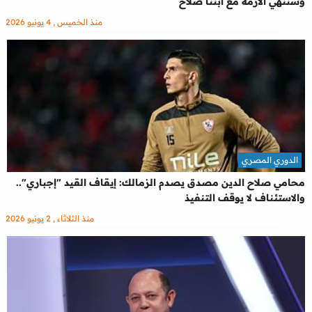
وسننهي الأزمة مع ابننا صلاح
منذ الخميس , 4 يونيو 2026
الدوري المصري
محامي صلاح الدين مصدق يصدم الزمالك: إيقاف القيد "إجباري"..
والاستئناف لا يوقف التنفيذ
منذ الثلاثاء , 2 يونيو 2026