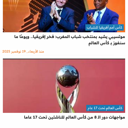
كأس أمم أفريقيا للشباب
موتسيبي يشيد بمنتخب شباب المغرب: فخر إفريقيا.. ويومًا ما
سنفوز بـ كأس العالم
منذ الأربعاء , 19 نوفمبر 2025
كأس العالم تحت 17 عام
مواجهات دور الـ 8 من كأس العالم للناشئين تحت 17 عاما