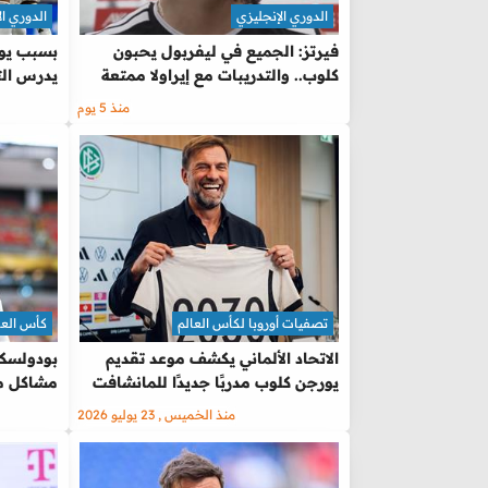
الدوري الإنجليزي
الدوري ال
فيرتز: الجميع في ليفربول يحبون
بسبب يور
كلوب.. والتدريبات مع إيراولا ممتعة
يدرس الت
منذ 5 يوم
تصفيات أوروبا لكأس العالم
كأس العالم 
الاتحاد الألماني يكشف موعد تقديم
بودولسكي
يورجن كلوب مدربًا جديدًا للمانشافت
مشاكل من
منذ الخميس , 23 يوليو 2026