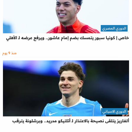
الدوري المصري
خاص | كونيا سبور يتمسك بضم إمام عاشور.. ويرفع عرضه لـ الأهلي
منذ 9 يوم
الدوري الاسباني
ألفاريز يتلقى نصيحة بالاعتذار لـ أتلتيكو مدريد.. وبرشلونة يترقب