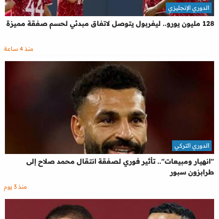
الدوري الإنجليزي
128 مليون يورو.. ليفربول يتوصل لاتفاق مبدئي لحسم صفقة مميزة
منذ 4 ساعة
الدوري التركي
"انهيار ومبيعات".. تأثير فوري لصفقة انتقال محمد صلاح إلى
طرابزون سبور
منذ 3 يوم