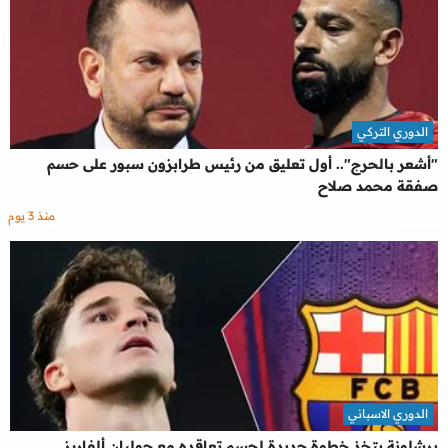
الدوري التركي
"أشعر بالحرج".. أول تعليق من رئيس طرابزون سبور على حسم
صفقة محمد صلاح
منذ 3 يوم
الدوري الاسباني
برشلونة يتخذ خطوة جديدة لحسم تعاقده مع جوليان ألفاريز