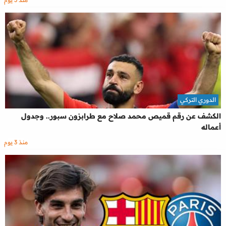
الدوري التركي
الكشف عن رقم قميص محمد صلاح مع طرابزون سبور.. وجدول
أعماله
منذ 3 يوم