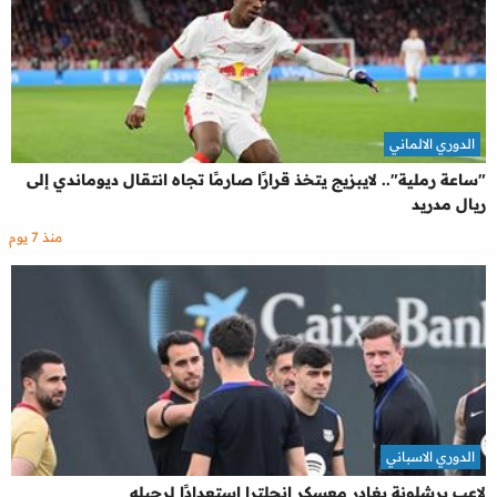
الدوري الالماني
"ساعة رملية".. لايبزيج يتخذ قرارًا صارمًا تجاه انتقال ديوماندي إلى
ريال مدريد
منذ 7 يوم
الدوري الاسباني
لاعب برشلونة يغادر معسكر إنجلترا استعدادًا لرحيله