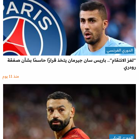
الدوري الفرنسي
"لغز الانتقام".. باريس سان جيرمان يتخذ قرارًا حاسمًا بشأن صفقة
رودري
منذ 11 يوم
الدوري التركي