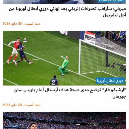
ميرفي: سأراقب تصرفات إنريكي بعد نهائي دوري أبطال أوروبا من
أجل ليفربول
منذ السبت , 30 مايو 2026
دوري أبطال أوروبا
"آرشيفو فار" توضح مدى صحة هدف آرسنال أمام باريس سان
جيرمان
منذ السبت , 30 مايو 2026