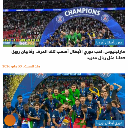
دوري أبطال أوروبا
ماركينيوس: لقب دوري الأبطال أصعب تلك المرة.. وفابيان رويز:
فعلنا مثل ريال مدريد
منذ السبت , 30 مايو 2026
دوري أبطال أوروبا