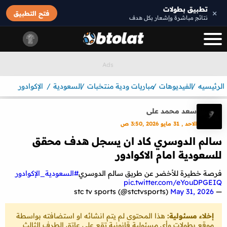
تطبيق بطولات
×
فتح التطبيق
نتائج مباشرة وإشعار بكل هدف
الرئيسيه
الفيديوهات
مباريات ودية منتخبات
السعودية
الإكوادور
سعد محمد على
الاحد , 31 مايو 2026 ,3:50 ص
سالم الدوسري كاد ان يسجل هدف محقق
للسعودية امام الاكوادور
فرصة خطيرة للأخضر عن طريق سالم الدوسري
#السعودية_الإكوادور
pic.twitter.com/eYouDPGEIQ
May 31, 2026
— stc tv sports (@stctvsports)
إخلاء مسئولية:
هذا المحتوى لم يتم انشائه او استضافته بواسطة
موقع بطولات وأي مسئولية قانونية تقع على عاتق الطرف الثالث