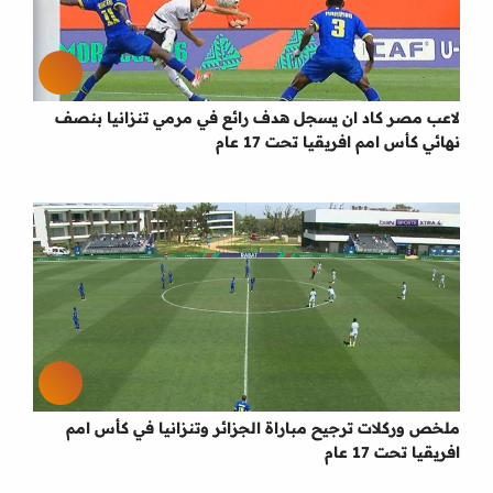
لاعب مصر كاد ان يسجل هدف رائع في مرمي تنزانيا بنصف
نهائي كأس امم افريقيا تحت 17 عام
ملخص وركلات ترجيح مباراة الجزائر وتنزانيا في كأس امم
افريقيا تحت 17 عام