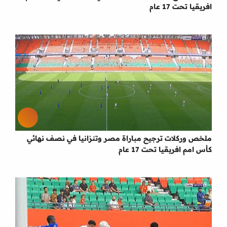
افريقيا تحت 17 عام
ملخص وركلات ترجيح مباراة مصر وتنزانيا في نصف نهائي
كأس امم افريقيا تحت 17 عام