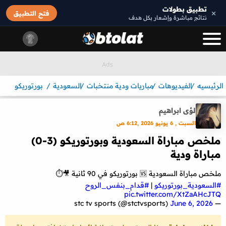
تطبيق بطولات
×
فتح التطبيق
نتائج مباشرة وإشعار بكل هدف
الرئيسيه
الفيديوهات
مباريات ودية منتخبات
السعودية
بورتوريكو
لؤى ابراهيم
السبت , 6 يونيو 2026 ,6:12 ص
ملخص مباراة السعودية وبورتوريكو (3-0)
مباراة ودية
ملخص مباراة السعودية 🆚 بورتوريكو في 90 ثانية 🎥⏱️
#السعودية_بورتوريكو
|
#قدام_بنفس_الروح
pic.twitter.com/XtZaAHcJTQ
June 6, 2026
— stc tv sports (@stctvsports)