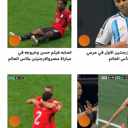
رجنتين الاول في مرمي
اصابه هيثم حسن وخروجه في
س العالم
مباراة مصروالارجنيتن بكاس العالم