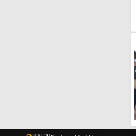
191
193
189