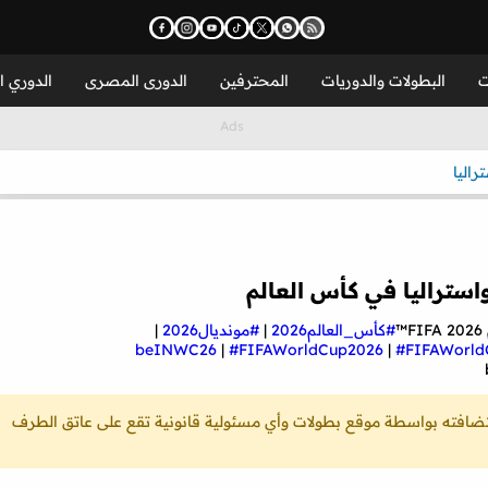
ت
البطولات والدوريات
المحترفين
الدورى المصرى
الدوري ا
راليا
استراليا في كأس العالم
#كأس_العالم2026
|
#مونديال2026
|
|
#FIFAWorldCup2026
|
#FIFAWorld
ستضافته بواسطة موقع بطولات وأي مسئولية قانونية تقع على عاتق الطرف