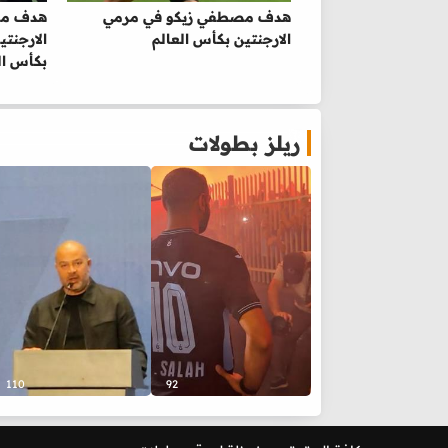
هدف مصطفي زيكو في مرمي
هدف مصر
الارجنتين بكأس العالم
الارجنت
بكأس ال
ريلز بطولات
110
92