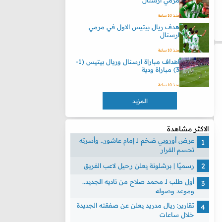
مرمي ارسنال
منذ 10 ساعة
هدف ريال بيتيس الاول في مرمي
ارسنال
منذ 10 ساعة
اهداف مباراة ارسنال وريال بيتيس (1-
3) مباراة ودية
منذ 10 ساعة
المزيد
الاكثر مشاهدة
عرض أوروبي ضخم لـ إمام عاشور.. وأسرته
تحسم القرار
رسميًا | برشلونة يعلن رحيل لاعب الفريق
أول طلب لـ محمد صلاح من ناديه الجديد..
وموعد وصوله
تقارير: ريال مدريد يعلن عن صفقته الجديدة
خلال ساعات