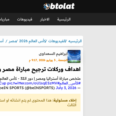
الرئيسية
الاخبار
فيديوهات
مباريا
الرئيسيه
الفيديوهات
كأس العالم 2026
مصر
أست
ابراهيم السعداوى
الجمعة , 3 يوليو 2026 ,9:17 م
اهداف وركلات ترجيح مباراة مصر و
ملخص مباراة أستراليا ومصر | دور الـ32 - كأس العالم FIFA 2026™
#كأس_العالم
#beINWC26
pic.twitter.com/oU1sqESzMV
Cup
July 3, 2026
— beIN SPORTS (@beINSPORTS)
إخلاء مسئولية:
هذا المحتوى لم يتم انشائه او ا
الثالث