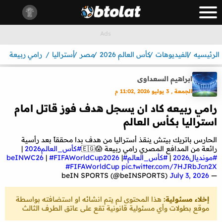
الرئيسيه
الفيديوهات
كأس العالم 2026
مصر
أستراليا
رامي ربيعة
ابراهيم السعداوى
الجمعة , 3 يوليو 2026 ,11:02 م
رامي ربيعه كاد ان يسجل هدف فوز قاتل امام
استراليا بكأس العالم
الحارس باتريك بيتش ينقذ أستراليا من هدف بدا محققاً بعد رأسية
رائعة من المدافع المصري رامي ربيعة 😱🇪🇬
#كأس_العالم2026
|
#مونديال2026
|
#كأس_العالم
#beINWC26
|
#FIFAWorldCup2026
|
#FIFAWorldCup
pic.twitter.com/7HJRbJcn2X
July 3, 2026
— beIN SPORTS (@beINSPORTS)
إخلاء مسئولية:
هذا المحتوى لم يتم انشائه او استضافته بواسطة
موقع بطولات وأي مسئولية قانونية تقع على عاتق الطرف الثالث