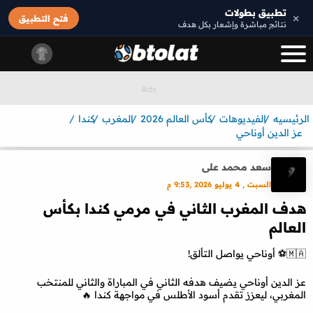
تطبيق بطولات
×
فتح التطبيق
نتائج مباشرة وإشعار بكل هدف
الرئيسيه
الفيديوهات
كأس العالم 2026
المغرب
كندا
عز الدين أوناحي
سعد محمد على
السبت , 4 يوليو 2026 ,9:53 م
هدف المغرب الثاني في مرمي كندا بكأس
العالم
🇲🇦⚽️ أوناحي يواصل التألق!
عز الدين أوناحي يضيف هدفه الثاني في المباراة والثاني للمنتخب
المغربي، ليعزز تقدم أسود الأطلس في مواجهة كندا 🔥