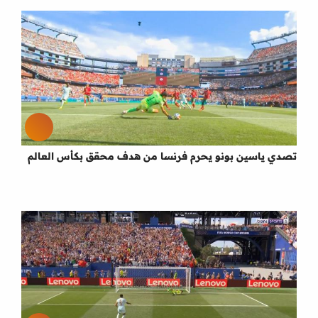
تصدي ياسين بونو يحرم فرنسا من هدف محقق بكأس العالم