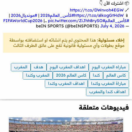
📦 اشترك الآن 👇
https://t.co/DWnvoh4EGW
🔗
📱
https://t.co/alkogGtHdW
#كأس_العالم2026
|
#مونديال2026
|
#كأس_العالم
#FIFAWorldCup2026
pic.twitter.com/ZiJhh8rySO
|…
July 4, 2026
— beIN SPORTS (@beINSPORTS)
إخلاء مسئولية:
هذا المحتوى لم يتم انشائه او استضافته بواسطة
موقع بطولات وأي مسئولية قانونية تقع على عاتق الطرف الثالث
مباراه المغرب اليوم
اهداف المغرب اليوم
هدف
المغرب
كاس العالم
كندا
كاس العالم 2026
المغرب وكندا
مباراة المغرب وكندا
اهداف المغرب وكندا
اهداف كندا والمغرب
فيديوهات متعلقة