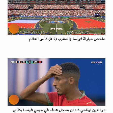
ملخص مباراة فرنسا والمغرب (2-0) كأس العالم
عز الدين اوناحي كاد ان يسجل هدف في مرمي فرنسا بكأس