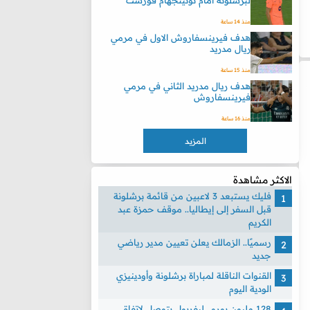
لبرشلونة امام نوتينجهام فورست
منذ 14 ساعة
هدف فيرينسفاروش الاول في مرمي
ريال مدريد
منذ 15 ساعة
هدف ريال مدريد الثاني في مرمي
فيرينسفاروش
منذ 16 ساعة
المزيد
الاكثر مشاهدة
فليك يستبعد 3 لاعبين من قائمة برشلونة
قبل السفر إلى إيطاليا.. موقف حمزة عبد
الكريم
رسميًا.. الزمالك يعلن تعيين مدير رياضي
جديد
القنوات الناقلة لمباراة برشلونة وأودينيزي
الودية اليوم
128 مليون يورو.. ليفربول يتوصل لاتفاق