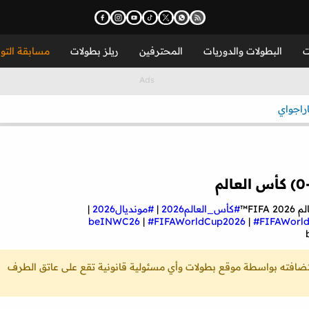
ت
البطولات والدوريات
المحترفين
ريلز بطولات
مسابقة التو
اراجواي
#كأس_العالم2026
|
#مونديال2026
|
|
#FIFAWorldCup2026
|
#FIFAWorl
ستضافته بواسطة موقع بطولات وأي مسئولية قانونية تقع على عاتق الطرف