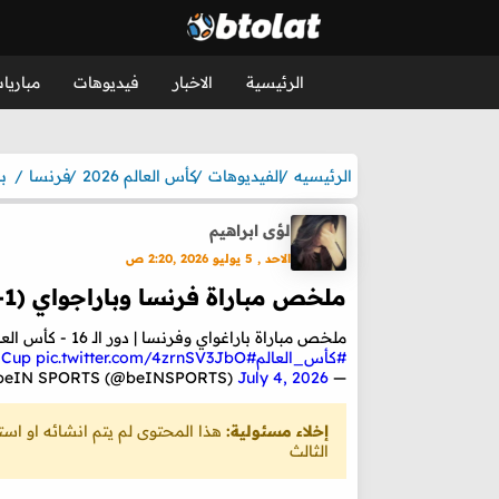
الرئيسية
الاخبار
فيديوهات
مباريا
الرئيسيه
الفيديوهات
كأس العالم 2026
فرنسا
ب
لؤى ابراهيم
الاحد , 5 يوليو 2026 ,2:20 ص
ملخص مباراة فرنسا وباراجواي (1-0) كأس العالم
ملخص مباراة باراغواي وفرنسا | دور الـ 16 - كأس العالم FIFA 2026™
#كأس_العالم
#beINWC26
pic.twitter.com/4zrnSV3JbO
dCup
July 4, 2026
— beIN SPORTS (@beINSPORTS)
إخلاء مسئولية:
هذا المحتوى لم يتم انشائه او ا
الثالث