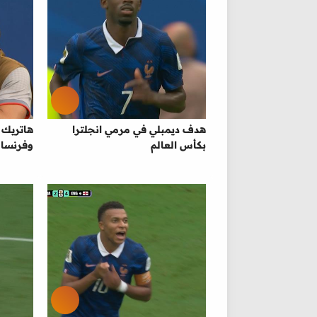
هدف ديمبلي في مرمي انجلترا
هاتريك س
بكأس العالم
وفرنسا 