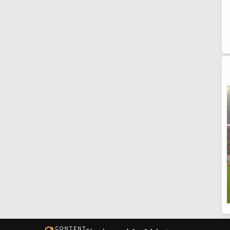
599
457
691