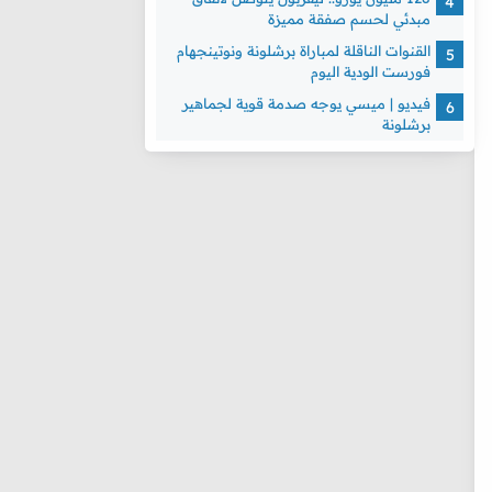
مبدئي لحسم صفقة مميزة
القنوات الناقلة لمباراة برشلونة ونوتينجهام
فورست الودية اليوم
فيديو | ميسي يوجه صدمة قوية لجماهير
برشلونة