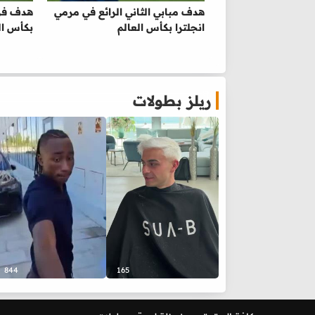
هدف مبابي الثاني الرائع في مرمي
هدف فرن
انجلترا بكأس العالم
بكأس ال
ريلز بطولات
844
165