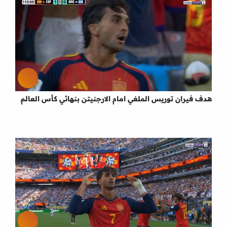
هدف فيران توريس الملغي امام الارجنيتن بنهائي كأس العالم