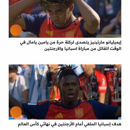
إيميليانو مارتينيز يتصدى لركلة حرة من يامين يامال في
الوقت القاتل من مباراة اسبانيا والارجنتين
هدف إسبانيا الملغي أمام الأرجنتين في نهائي كأس العالم