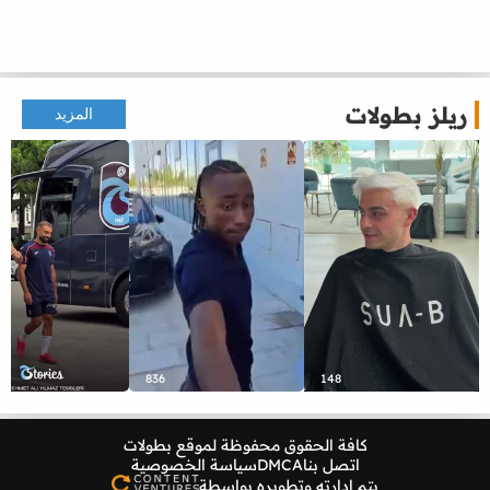
ريلز بطولات
المزيد
836
148
كافة الحقوق محفوظة لموقع
بطولات
اتصل بنا
DMCA
سياسة الخصوصية
يتم إدارته وتطويره بواسطة