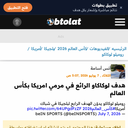
تطبيق بطولات
×
فتح التطبيق
نتائج مباشرة وإشعار بكل هدف
الرئيسيه
الفيديوهات
كأس العالم 2026
بلجيكا
أمريكا
روميلو لوكاكو
أنس أسامة
الثلاثاء , 7 يوليو 2026 ,5:07 ص
هدف لوكاكاو الرائع في مرمي امريكا بكأس
العالم
روميلو لوكاكو يدوّن الهدف الرابع لبلجيكا في شباك
أمريكا
#كأس_العالم2026
pic.twitter.com/64UPgdFzZF
July 7, 2026
— beIN SPORTS (@beINSPORTS)
إخلاء مسئولية:
هذا المحتوى لم يتم انشائه او استضافته بواسطة