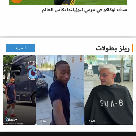
هدف لوكاكو في مرمي نيوزيلندا بكأس العالم
ريلز بطولات
المزيد
836
148