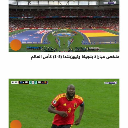
ملخص مباراة بلجيكا ونيوزيلندا (5-1) كأس العالم