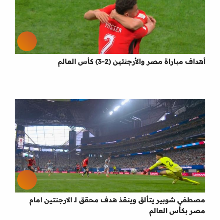
أهداف مباراة مصر والأرجنتين (2-3) كأس العالم
مصطفي شوبير يتألق وينقذ هدف محقق لـ الارجنتين امام
مصر بكأس العالم