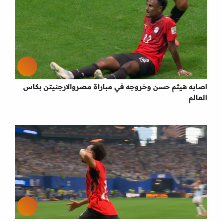
اصابه هيثم حسن وخروجه في مباراة مصروالارجنيتن بكاس
العالم