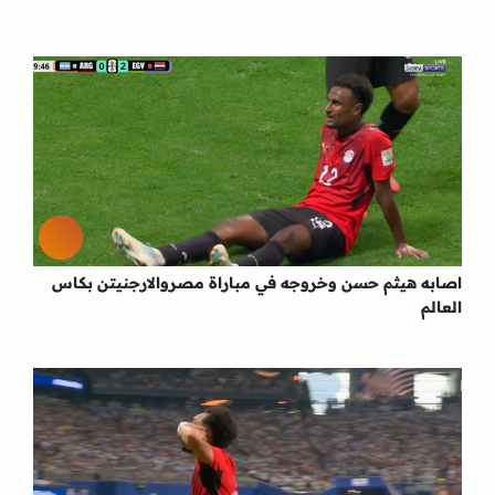
اصابه هيثم حسن وخروجه في مباراة مصروالارجنيتن بكاس
العالم