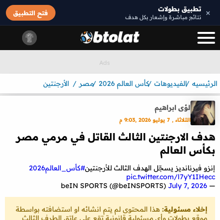
تطبيق بطولات
×
فتح التطبيق
نتائج مباشرة وإشعار بكل هدف
الرئيسيه
الفيديوهات
كأس العالم 2026
مصر
الأرجنتين
لؤى ابراهيم
الثلاثاء , 7 يوليو 2026 ,9:03 م
هدف الارجنتين الثالث القاتل في مرمي مصر
بكأس العالم
إنزو فيرنانديز يسجّل الهدف الثالث للأرجنتين
#كأس_العالم2026
pic.twitter.com/l7yY1IHecc
July 7, 2026
— beIN SPORTS (@beINSPORTS)
إخلاء مسئولية:
هذا المحتوى لم يتم انشائه او استضافته بواسطة
موقع بطولات وأي مسئولية قانونية تقع على عاتق الطرف الثالث