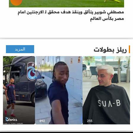
مصطفي شوبير يتألق وينقذ هدف محقق لـ الارجنتين امام
مصر بكأس العالم
ريلز بطولات
المزيد
892
255